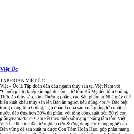
Việt Úc
TẬP ĐOÀN VIỆT ÚC
Việt – Úc là Tập đoàn dẫn đầu ngành thủy sản tại Việt Nam với
“Chuỗi giá trị khép kín ngành Tôm”, từ tôm Bố Mẹ đến tôm Giống,
Thức ăn thủy sản, tôm Thương phẩm, các Sản phẩm từ Nhà máy chế
biến xuất khẩu thủy sản lên Bàn ăn người tiêu dùng.<br /> Đặc biệt,
trong mảng tôm Giống, Tập đoàn là nhà sản xuất giống lớn nhất cả
nước, đáp ứng hơn 30% thị phần, với tổng công suất trên 50 tỷ con
giống/năm.<br /> Cam kết theo đuổi sứ mạng “Nâng tầm tôm Việt”,
Việt Úc liên tục đầu tư nghiên cứu & ứng dụng các Công nghệ cao
Bền vững để sản xuất ra được Con Tôm Hoàn Hảo, góp phần mang