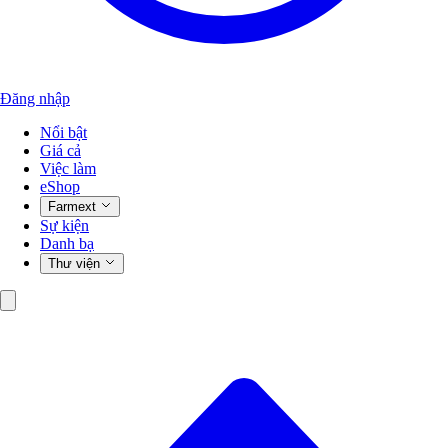
Đăng nhập
Nổi bật
Giá cả
Việc làm
eShop
Farmext
Sự kiện
Danh bạ
Thư viện