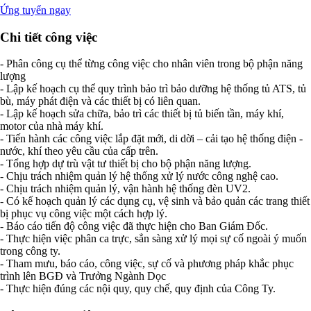
Ứng tuyển ngay
Chi tiết công việc
- Phân công cụ thể từng công việc cho nhân viên trong bộ phận năng
lượng
- Lập kế hoạch cụ thể quy trình bảo trì bảo dưỡng hệ thống tủ ATS, tủ
bù, máy phát điện và các thiết bị có liên quan.
- Lập kế hoạch sửa chữa, bảo trì các thiết bị tủ biến tần, máy khí,
motor của nhà máy khí.
- Tiến hành các công việc lắp đặt mới, di dời – cải tạo hệ thống điện -
nước, khí theo yêu cầu của cấp trên.
- Tổng hợp dự trù vật tư thiết bị cho bộ phận năng lượng.
- Chịu trách nhiệm quản lý hệ thống xử lý nước công nghệ cao.
- Chịu trách nhiệm quản lý, vận hành hệ thống đèn UV2.
- Có kế hoạch quản lý các dụng cụ, vệ sinh và bảo quản các trang thiết
bị phục vụ công việc một cách hợp lý.
- Báo cáo tiến độ công việc đã thực hiện cho Ban Giám Đốc.
- Thực hiện việc phân ca trực, sẳn sàng xử lý mọi sự cố ngoài ý muốn
trong công ty.
- Tham mưu, báo cáo, công việc, sự cố và phương pháp khắc phục
trình lên BGĐ và Trưởng Ngành Dọc
- Thực hiện đúng các nội quy, quy chế, quy định của Công Ty.