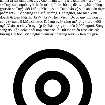
lại giá trị gia tăng thiết thực cho ngành tôm Việt Nam như:<br /> <br
/> Truy xuất nguồn gốc hoàn toàn (từ tôm bố mẹ đến sản phẩm đóng
gói)<br /> Tuyệt đối không Kháng sinh. Đảm bảo vệ sinh an toàn thực
phẩm<br /> Bền vững cho Môi trường, Con người, Mô hình kinh
doanh & toàn Ngành.<br /> <br /> Hiện Việt – Úc có quy mô hơn 17
công ty trải dài khắp cả nước & đang ngày càng mở rộng.<br /> Đội
ngũ Nhân sự chuyên nghiệp & chất lượng cao trên 2,000 người. Song
song đó, Tập đoàn phối hợp chặt chẻ, là Đối tác chiến lược của các
trường Đại học, Viện nghiên cứu uy tín trong nước & trên thế giới.