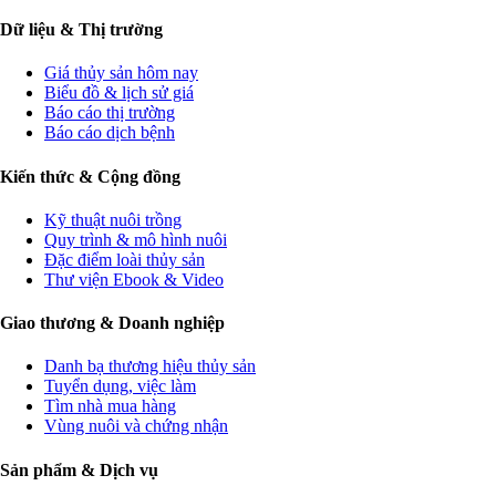
Dữ liệu & Thị trường
Giá thủy sản hôm nay
Biểu đồ & lịch sử giá
Báo cáo thị trường
Báo cáo dịch bệnh
Kiến thức & Cộng đồng
Kỹ thuật nuôi trồng
Quy trình & mô hình nuôi
Đặc điểm loài thủy sản
Thư viện Ebook & Video
Giao thương & Doanh nghiệp
Danh bạ thương hiệu thủy sản
Tuyển dụng, việc làm
Tìm nhà mua hàng
Vùng nuôi và chứng nhận
Sản phẩm & Dịch vụ