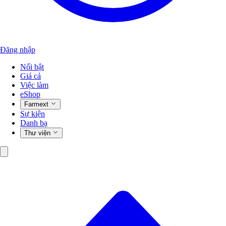
Đăng nhập
Nổi bật
Giá cả
Việc làm
eShop
Farmext
Sự kiện
Danh bạ
Thư viện