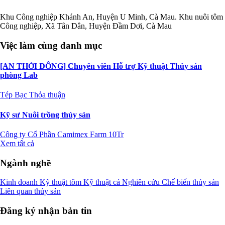
Khu Công nghiệp Khánh An, Huyện U Minh, Cà Mau. Khu nuôi tôm
Công nghiệp, Xã Tân Dân, Huyện Đầm Dơi, Cà Mau
Việc làm cùng danh mục
[AN THỚI ĐÔNG] Chuyên viên Hỗ trợ Kỹ thuật Thủy sản
phòng Lab
Tép Bạc
Thỏa thuận
Kỹ sư Nuôi trồng thủy sản
Công ty Cổ Phần Camimex Farm
10Tr
Xem tất cả
Ngành nghề
Kinh doanh
Kỹ thuật tôm
Kỹ thuật cá
Nghiên cứu
Chế biến thủy sản
Liên quan thủy sản
Đăng ký nhận bản tin