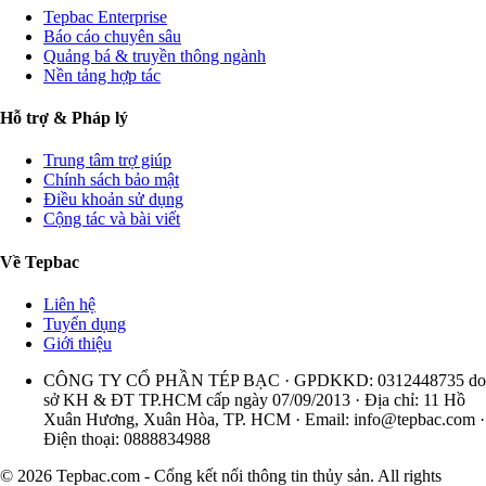
Tepbac Enterprise
Báo cáo chuyên sâu
Quảng bá & truyền thông ngành
Nền tảng hợp tác
Hỗ trợ & Pháp lý
Trung tâm trợ giúp
Chính sách bảo mật
Điều khoản sử dụng
Cộng tác và bài viết
Về Tepbac
Liên hệ
Tuyển dụng
Giới thiệu
CÔNG TY CỔ PHẦN TÉP BẠC · GPDKKD: 0312448735 do
sở KH & ĐT TP.HCM cấp ngày 07/09/2013 · Địa chỉ: 11 Hồ
Xuân Hương, Xuân Hòa, TP. HCM · Email:
info@tepbac.com
·
Điện thoại: 0888834988
© 2026 Tepbac.com - Cổng kết nối thông tin thủy sản. All rights