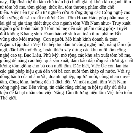
nay, Tập đoàn tự tin làm chủ toàn bộ chuỗi giá trị khép kín ngành tôm
từ tôm bố mẹ, tôm giống, thức ăn, tôm thương phẩm đến chế
biến. Việc liên tục đầu tư nghiên cứu & ứng dụng các Công nghệ cao
Bền vững để sản xuất ra được Con Tôm Hoàn Hảo, góp phần mang
lại giá trị gia tăng thiết thực cho ngành tôm Việt Nam như:• Truy xuất
nguồn gốc hoàn toàn (từ tôm bố mẹ đến sản phẩm đóng gói)• Tuyệt
đối không Kháng sinh. Đảm bảo vệ sinh an toàn thực phẩm• Bền
vững cho Môi trường, Con người, Mô hình kinh doanh & toàn
Ngành.Tập đoàn Việt Úc tiếp tục đầu tư công nghệ mới, nâng tầm đội
ngũ, đặc biệt mở rộng, hoàn thiện xây dựng các khu nuôi tôm công
nghệ cao tại Bạc Liêu, Phù Mỹ, mở rộng các khu sản xuất tôm bố mẹ,
giống để nâng cao hiệu quả sản xuất, đảm bảo đáp ứng sản lượng, chất
lượng tôm giống cho bà con nuôi tôm. Đặc biệt, Việc Úc còn lan tỏa
các giải pháp hiệu quả đến với bà con nuôi tôm khắp cả nước. Với sự
đồng hành của nhà nước, doanh nghiệp, người nuôi, cùng nhau quyết
tâm, đồng lòng, hướng đến 1 đích đến Vì một ngành tôm Việt Nam
công nghệ cao Bền vững, tin chắc rằng chúng ta hội tụ đầy đủ điều
kiện để là hạt nhân cho việc Nâng Tầm thương hiệu tôm Việt trên toàn
Thế giới.