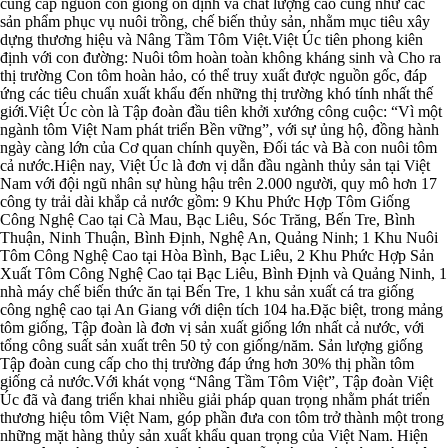
cung cấp nguồn con giống ổn định và chất lượng cao cũng như các
sản phẩm phục vụ nuôi trồng, chế biến thủy sản, nhằm mục tiêu xây
dựng thương hiệu và Nâng Tầm Tôm Việt.Việt Úc tiên phong kiên
định với con đường: Nuôi tôm hoàn toàn không kháng sinh và Cho ra
thị trường Con tôm hoàn hảo, có thể truy xuất được nguồn gốc, đáp
ứng các tiêu chuẩn xuất khẩu đến những thị trường khó tính nhất thế
giới.Việt Úc còn là Tập đoàn đầu tiên khởi xướng công cuộc: “Vì một
ngành tôm Việt Nam phát triển Bền vững”, với sự ủng hộ, đồng hành
ngày càng lớn của Cơ quan chính quyền, Đối tác và Bà con nuôi tôm
cả nước.Hiện nay, Việt Úc là đơn vị dẫn đầu ngành thủy sản tại Việt
Nam với đội ngũ nhân sự hùng hậu trên 2.000 người, quy mô hơn 17
công ty trải dài khắp cả nước gồm: 9 Khu Phức Hợp Tôm Giống
Công Nghệ Cao tại Cà Mau, Bạc Liêu, Sóc Trăng, Bến Tre, Bình
Thuận, Ninh Thuận, Bình Định, Nghệ An, Quảng Ninh; 1 Khu Nuôi
Tôm Công Nghệ Cao tại Hòa Bình, Bạc Liêu, 2 Khu Phức Hợp Sản
Xuất Tôm Công Nghệ Cao tại Bạc Liêu, Bình Định và Quảng Ninh, 1
nhà máy chế biến thức ăn tại Bến Tre, 1 khu sản xuất cá tra giống
công nghệ cao tại An Giang với diện tích 104 ha.Đặc biệt, trong mảng
tôm giống, Tập đoàn là đơn vị sản xuất giống lớn nhất cả nước, với
tổng công suất sản xuất trên 50 tỷ con giống/năm. Sản lượng giống
Tập đoàn cung cấp cho thị trường đáp ứng hơn 30% thị phần tôm
giống cả nước.Với khát vọng “Nâng Tầm Tôm Việt”, Tập đoàn Việt
Úc đã và đang triển khai nhiều giải pháp quan trọng nhằm phát triển
thương hiệu tôm Việt Nam, góp phần đưa con tôm trở thành một trong
những mặt hàng thủy sản xuất khẩu quan trọng của Việt Nam. Hiện