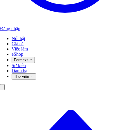
Đăng nhập
Nổi bật
Giá cả
Việc làm
eShop
Farmext
Sự kiện
Danh bạ
Thư viện