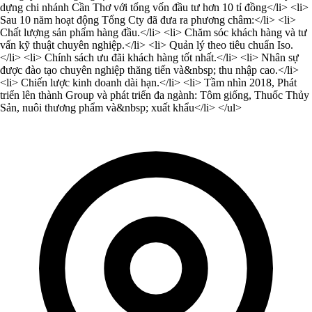
dựng chi nhánh Cần Thơ với tổng vốn đầu tư hơn 10 tỉ đồng</li> <li>
Sau 10 năm hoạt động Tổng Cty đã đưa ra phương châm:</li> <li>
Chất lượng sản phẩm hàng đầu.</li> <li> Chăm sóc khách hàng và tư
vấn kỹ thuật chuyên nghiệp.</li> <li> Quản lý theo tiêu chuẩn Iso.
</li> <li> Chính sách ưu đãi khách hàng tốt nhất.</li> <li> Nhân sự
được đào tạo chuyên nghiệp thăng tiến và&nbsp; thu nhập cao.</li>
<li> Chiến lược kinh doanh dài hạn.</li> <li> Tầm nhìn 2018, Phát
triển lên thành Group và phát triển đa ngành: Tôm giống, Thuốc Thủy
Sản, nuôi thương phẩm và&nbsp; xuất khẩu</li> </ul>