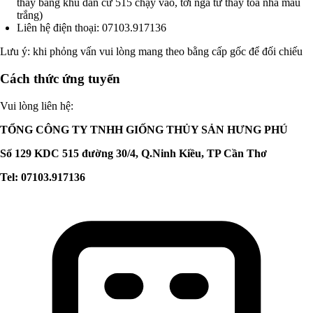
thấy bảng khu dân cư 515 chạy vào, tới ngã tư thấy tòa nhà màu
trắng)
Liên hệ điện thoại: 07103.917136
Lưu ý: khi phỏng vấn vui lòng mang theo bằng cấp gốc để đối chiếu
Cách thức ứng tuyển
Vui lòng liên hệ:
TỔNG CÔNG TY TNHH GIỐNG THỦY SẢN HƯNG PHÚ
Số 129 KDC 515 đường 30/4, Q.Ninh Kiều, TP Cần Thơ
Tel: 07103.917136