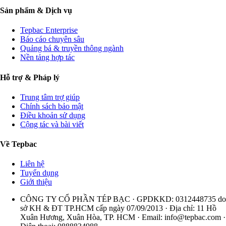
Sản phẩm & Dịch vụ
Tepbac Enterprise
Báo cáo chuyên sâu
Quảng bá & truyền thông ngành
Nền tảng hợp tác
Hỗ trợ & Pháp lý
Trung tâm trợ giúp
Chính sách bảo mật
Điều khoản sử dụng
Cộng tác và bài viết
Về Tepbac
Liên hệ
Tuyển dụng
Giới thiệu
CÔNG TY CỔ PHẦN TÉP BẠC · GPDKKD: 0312448735 do
sở KH & ĐT TP.HCM cấp ngày 07/09/2013 · Địa chỉ: 11 Hồ
Xuân Hương, Xuân Hòa, TP. HCM · Email:
info@tepbac.com
·