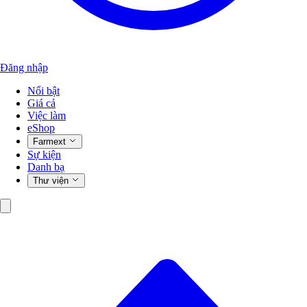
Đăng nhập
Nổi bật
Giá cả
Việc làm
eShop
Farmext
Sự kiện
Danh bạ
Thư viện