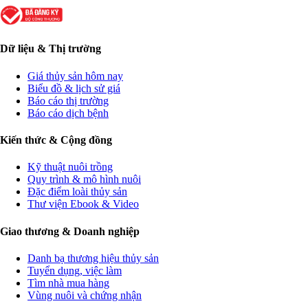
Dữ liệu & Thị trường
Giá thủy sản hôm nay
Biểu đồ & lịch sử giá
Báo cáo thị trường
Báo cáo dịch bệnh
Kiến thức & Cộng đồng
Kỹ thuật nuôi trồng
Quy trình & mô hình nuôi
Đặc điểm loài thủy sản
Thư viện Ebook & Video
Giao thương & Doanh nghiệp
Danh bạ thương hiệu thủy sản
Tuyển dụng, việc làm
Tìm nhà mua hàng
Vùng nuôi và chứng nhận