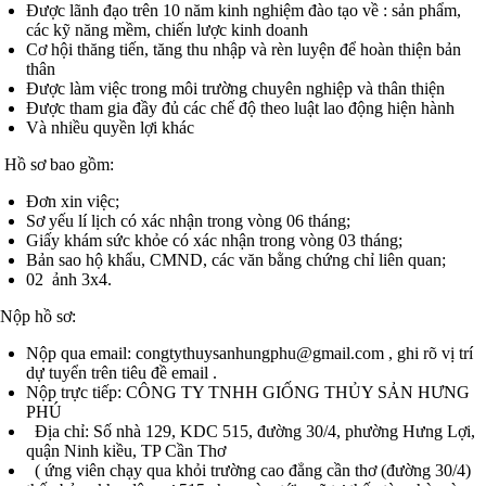
Được lãnh đạo trên 10 năm kinh nghiệm đào tạo về : sản phẩm,
các kỹ năng mềm, chiến lược kinh doanh
Cơ hội thăng tiến, tăng thu nhập và rèn luyện để hoàn thiện bản
thân
Được làm việc trong môi trường chuyên nghiệp và thân thiện
Được tham gia đầy đủ các chế độ theo luật lao động hiện hành
Và nhiều quyền lợi khác
Hồ sơ bao gồm:
Đơn xin việc;
Sơ yếu lí lịch có xác nhận trong vòng 06 tháng;
Giấy khám sức khỏe có xác nhận trong vòng 03 tháng;
Bản sao hộ khẩu, CMND, các văn bằng chứng chỉ liên quan;
02 ảnh 3x4.
Nộp hồ sơ:
Nộp qua email:
congtythuysanhungphu@gmail.com
, ghi rõ vị trí
dự tuyển trên tiêu đề email .
Nộp trực tiếp: CÔNG TY TNHH GIỐNG THỦY SẢN HƯNG
PHÚ
Địa chỉ: Số nhà 129, KDC 515, đường 30/4, phường Hưng Lợi,
quận Ninh kiều, TP Cần Thơ
( ứng viên chạy qua khỏi trường cao đẳng cần thơ (đường 30/4)