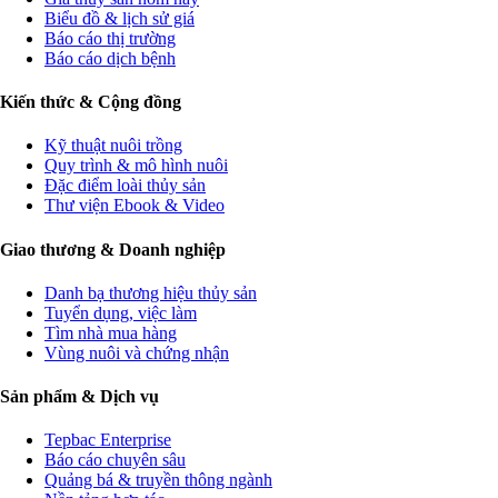
Biểu đồ & lịch sử giá
Báo cáo thị trường
Báo cáo dịch bệnh
Kiến thức & Cộng đồng
Kỹ thuật nuôi trồng
Quy trình & mô hình nuôi
Đặc điểm loài thủy sản
Thư viện Ebook & Video
Giao thương & Doanh nghiệp
Danh bạ thương hiệu thủy sản
Tuyển dụng, việc làm
Tìm nhà mua hàng
Vùng nuôi và chứng nhận
Sản phẩm & Dịch vụ
Tepbac Enterprise
Báo cáo chuyên sâu
Quảng bá & truyền thông ngành