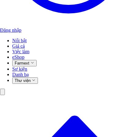
Đăng nhập
Nổi bật
Giá cả
Việc làm
eShop
Farmext
Sự kiện
Danh bạ
Thư viện