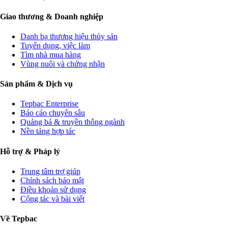
Giao thương & Doanh nghiệp
Danh bạ thương hiệu thủy sản
Tuyển dụng, việc làm
Tìm nhà mua hàng
Vùng nuôi và chứng nhận
Sản phẩm & Dịch vụ
Tepbac Enterprise
Báo cáo chuyên sâu
Quảng bá & truyền thông ngành
Nền tảng hợp tác
Hỗ trợ & Pháp lý
Trung tâm trợ giúp
Chính sách bảo mật
Điều khoản sử dụng
Cộng tác và bài viết
Về Tepbac