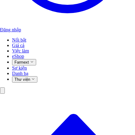
Đăng nhập
Nổi bật
Giá cả
Việc làm
eShop
Farmext
Sự kiện
Danh bạ
Thư viện