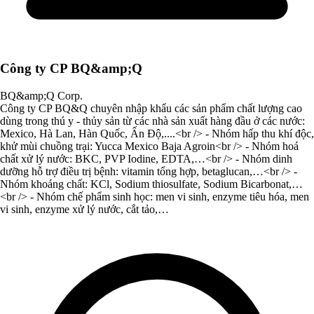
Công ty CP BQ&amp;Q
BQ&amp;Q Corp.
Công ty CP BQ&Q chuyên nhập khẩu các sản phẩm chất lượng cao
dùng trong thú y - thủy sản từ các nhà sản xuất hàng đầu ở các nước:
Mexico, Hà Lan, Hàn Quốc, Ấn Độ,....<br /> - Nhóm hấp thu khí độc,
khử mùi chuồng trại: Yucca Mexico Baja Agroin<br /> - Nhóm hoá
chất xử lý nước: BKC, PVP Iodine, EDTA,…<br /> - Nhóm dinh
dưỡng hỗ trợ điều trị bệnh: vitamin tổng hợp, betaglucan,…<br /> -
Nhóm khoáng chất: KCl, Sodium thiosulfate, Sodium Bicarbonat,…
<br /> - Nhóm chế phẩm sinh học: men vi sinh, enzyme tiêu hóa, men
vi sinh, enzyme xử lý nước, cắt tảo,…