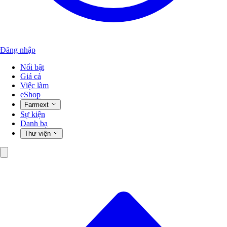
Đăng nhập
Nổi bật
Giá cả
Việc làm
eShop
Farmext
Sự kiện
Danh bạ
Thư viện