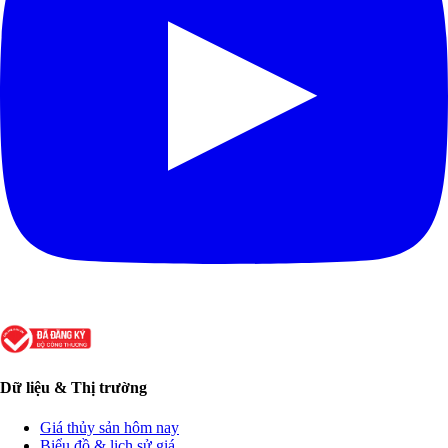
Dữ liệu & Thị trường
Giá thủy sản hôm nay
Biểu đồ & lịch sử giá