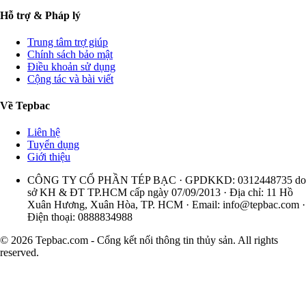
Hỗ trợ & Pháp lý
Trung tâm trợ giúp
Chính sách bảo mật
Điều khoản sử dụng
Cộng tác và bài viết
Về Tepbac
Liên hệ
Tuyển dụng
Giới thiệu
CÔNG TY CỔ PHẦN TÉP BẠC · GPDKKD: 0312448735 do
sở KH & ĐT TP.HCM cấp ngày 07/09/2013 · Địa chỉ: 11 Hồ
Xuân Hương, Xuân Hòa, TP. HCM · Email:
info@tepbac.com
·
Điện thoại: 0888834988
© 2026 Tepbac.com - Cổng kết nối thông tin thủy sản. All rights
reserved.