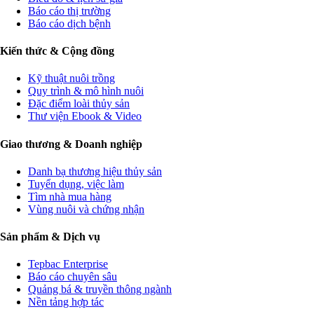
Báo cáo thị trường
Báo cáo dịch bệnh
Kiến thức & Cộng đồng
Kỹ thuật nuôi trồng
Quy trình & mô hình nuôi
Đặc điểm loài thủy sản
Thư viện Ebook & Video
Giao thương & Doanh nghiệp
Danh bạ thương hiệu thủy sản
Tuyển dụng, việc làm
Tìm nhà mua hàng
Vùng nuôi và chứng nhận
Sản phẩm & Dịch vụ
Tepbac Enterprise
Báo cáo chuyên sâu
Quảng bá & truyền thông ngành
Nền tảng hợp tác