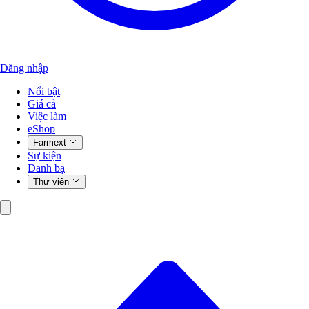
Đăng nhập
Nổi bật
Giá cả
Việc làm
eShop
Farmext
Sự kiện
Danh bạ
Thư viện