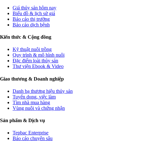
Giá thủy sản hôm nay
Biểu đồ & lịch sử giá
Báo cáo thị trường
Báo cáo dịch bệnh
Kiến thức & Cộng đồng
Kỹ thuật nuôi trồng
Quy trình & mô hình nuôi
Đặc điểm loài thủy sản
Thư viện Ebook & Video
Giao thương & Doanh nghiệp
Danh bạ thương hiệu thủy sản
Tuyển dụng, việc làm
Tìm nhà mua hàng
Vùng nuôi và chứng nhận
Sản phẩm & Dịch vụ
Tepbac Enterprise
Báo cáo chuyên sâu