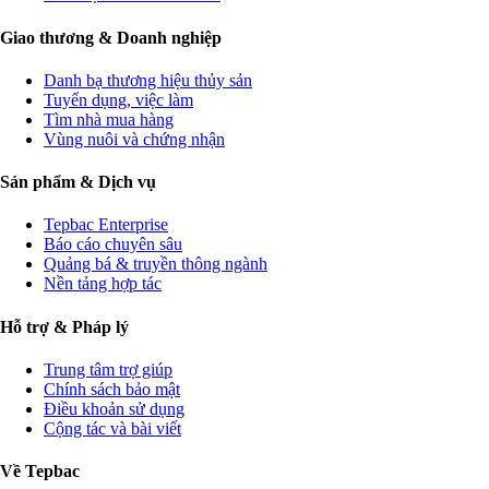
Giao thương & Doanh nghiệp
Danh bạ thương hiệu thủy sản
Tuyển dụng, việc làm
Tìm nhà mua hàng
Vùng nuôi và chứng nhận
Sản phẩm & Dịch vụ
Tepbac Enterprise
Báo cáo chuyên sâu
Quảng bá & truyền thông ngành
Nền tảng hợp tác
Hỗ trợ & Pháp lý
Trung tâm trợ giúp
Chính sách bảo mật
Điều khoản sử dụng
Cộng tác và bài viết
Về Tepbac