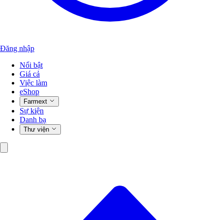
Đăng nhập
Nổi bật
Giá cả
Việc làm
eShop
Farmext
Sự kiện
Danh bạ
Thư viện