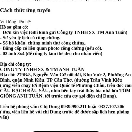
Cách thức ứng tuyển
Vui lòng liên hệ:
Hồ sơ gồm có:
- Đơn xin việc (Ghi kính gửi Công ty TNHH SX-TM Anh Tuấn)
- Sơ yếu lý lịch có công chứng.
- Sổ hộ khẩu, chứng minh thư công chứng.
- Bằng cấp có liên quan photo công chứng (nếu có).
- 02 ảnh 3x4 (để công ty làm thẻ đeo cho nhân viên)
Địa chỉ công ty:
CÔNG TY TNHH SX & TM ANH TUẤN
Địa chỉ: 279B/8, Nguyễn Văn Cừ nối dài, Khu Vực 2, Phường An
Bình, quận Ninh Kiều, TP Cần Thơ. (đường Trần Vĩnh Kiết)
( ứng viên chạy tới Bệnh viện Quốc tế Phương Châu, trên dốc cầu
CẦU RẠCH ĐẦU SẤU, nhìn bên tay trái thấy tòa nhà lớn TÔM
GIỐNG ANH TUẤN, tới trước cửa cty gọi điện chị Dung).
Liên hệ phỏng vấn: Chị Dung 0939.990.211 hoặc 0327.107.206
( ứng viên liên hệ với chị Dung trước để được sắp lịch hẹn phỏng
vấn)