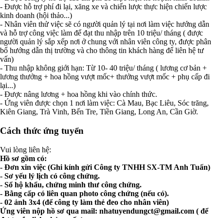
- Được hỗ trợ phí đi lại, xăng xe và chiến lược thực hiện chiến lược
kinh doanh (hội thảo...)
- Nhân viên thử việc sẽ có người quản lý tại nơi làm việc hướng dẫn
và hỗ trợ công việc làm để đạt thu nhập trên 10 triệu/ tháng ( được
người quản lý sắp xếp nơi ở chung với nhân viên công ty, được phân
bổ hướng dẫn thị trường và cho thông tin khách hàng để liên hệ tư
vấn)
- Thu nhập không giới hạn: Từ 10- 40 triệu/ tháng ( lương cơ bản +
lương thưởng + hoa hồng vượt mốc+ thưởng vượt mốc + phụ cấp đi
lại...)
- Được nâng lương + hoa hồng khi vào chính thức.
- Ứng viên được chọn 1 nơi làm việc: Cà Mau, Bạc Liêu, Sóc trăng,
Kiên Giang, Trà Vinh, Bến Tre, Tiền Giang, Long An, Cần Giờ.
Cách thức ứng tuyển
Vui lòng liên hệ:
Hồ sơ gồm có:
- Đơn xin việc (Ghi kính gửi Công ty TNHH SX-TM Anh Tuấn)
- Sơ yếu lý lịch có công chứng.
- Sổ hộ khẩu, chứng minh thư công chứng.
- Bằng cấp có liên quan photo công chứng (nếu có).
- 02 ảnh 3x4 (để công ty làm thẻ đeo cho nhân viên)
Ứng viên nộp hồ sơ qua mail:
nhatuyendungct@gmail.com
( để