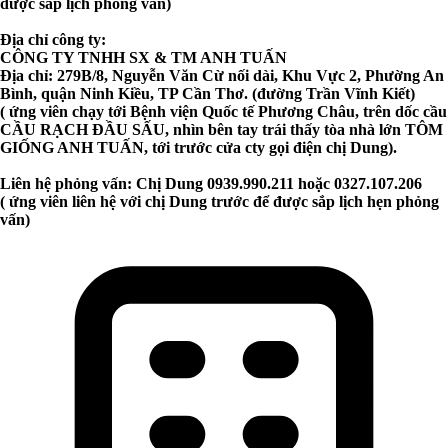
được sắp lịch phỏng vấn)
Địa chỉ công ty:
CÔNG TY TNHH SX & TM ANH TUẤN
Địa chỉ: 279B/8, Nguyễn Văn Cừ nối dài, Khu Vực 2, Phường An
Bình, quận Ninh Kiều, TP Cần Thơ. (đường Trần Vĩnh Kiết)
( ứng viên chạy tới Bệnh viện Quốc tế Phương Châu, trên dốc cầu
CẦU RẠCH ĐẦU SẤU, nhìn bên tay trái thấy tòa nhà lớn TÔM
GIỐNG ANH TUẤN, tới trước cửa cty gọi điện chị Dung).
Liên hệ phỏng vấn: Chị Dung 0939.990.211 hoặc 0327.107.206
( ứng viên liên hệ với chị Dung trước để được sắp lịch hẹn phỏng
vấn)