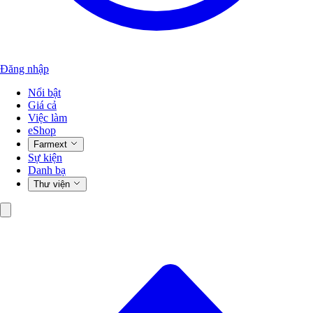
Đăng nhập
Nổi bật
Giá cả
Việc làm
eShop
Farmext
Sự kiện
Danh bạ
Thư viện