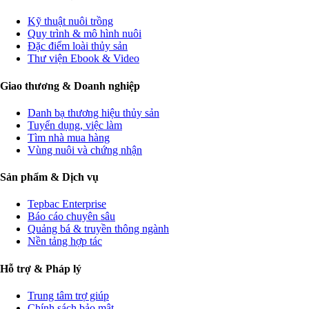
Kỹ thuật nuôi trồng
Quy trình & mô hình nuôi
Đặc điểm loài thủy sản
Thư viện Ebook & Video
Giao thương & Doanh nghiệp
Danh bạ thương hiệu thủy sản
Tuyển dụng, việc làm
Tìm nhà mua hàng
Vùng nuôi và chứng nhận
Sản phẩm & Dịch vụ
Tepbac Enterprise
Báo cáo chuyên sâu
Quảng bá & truyền thông ngành
Nền tảng hợp tác
Hỗ trợ & Pháp lý
Trung tâm trợ giúp
Chính sách bảo mật