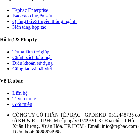
Tepbac Enterprise
Báo cáo chuyên sâu
Quảng bá & truyền thông ngành
Nền tảng hợp tác
Hỗ trợ & Pháp lý
Trung tâm trợ giúp
Chính sách bảo mật
Điều khoản sử dụng
Cộng tác và bài viết
Về Tepbac
Liên hệ
Tuyển dụng
Giới thiệu
CÔNG TY CỔ PHẦN TÉP BẠC · GPDKKD: 0312448735 do
sở KH & ĐT TP.HCM cấp ngày 07/09/2013 · Địa chỉ: 11 Hồ
Xuân Hương, Xuân Hòa, TP. HCM · Email:
info@tepbac.com
·
Điện thoại: 0888834988