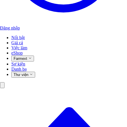
Đăng nhập
Nổi bật
Giá cả
Việc làm
eShop
Farmext
Sự kiện
Danh bạ
Thư viện