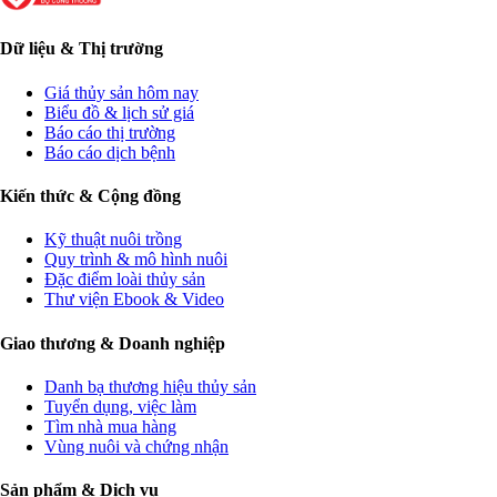
Dữ liệu & Thị trường
Giá thủy sản hôm nay
Biểu đồ & lịch sử giá
Báo cáo thị trường
Báo cáo dịch bệnh
Kiến thức & Cộng đồng
Kỹ thuật nuôi trồng
Quy trình & mô hình nuôi
Đặc điểm loài thủy sản
Thư viện Ebook & Video
Giao thương & Doanh nghiệp
Danh bạ thương hiệu thủy sản
Tuyển dụng, việc làm
Tìm nhà mua hàng
Vùng nuôi và chứng nhận
Sản phẩm & Dịch vụ