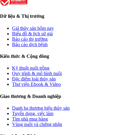
Dữ liệu & Thị trường
Giá thủy sản hôm nay
Biểu đồ & lịch sử giá
Báo cáo thị trường
Báo cáo dịch bệnh
Kiến thức & Cộng đồng
Kỹ thuật nuôi trồng
Quy trình & mô hình nuôi
Đặc điểm loài thủy sản
Thư viện Ebook & Video
Giao thương & Doanh nghiệp
Danh bạ thương hiệu thủy sản
Tuyển dụng, việc làm
Tìm nhà mua hàng
Vùng nuôi và chứng nhận