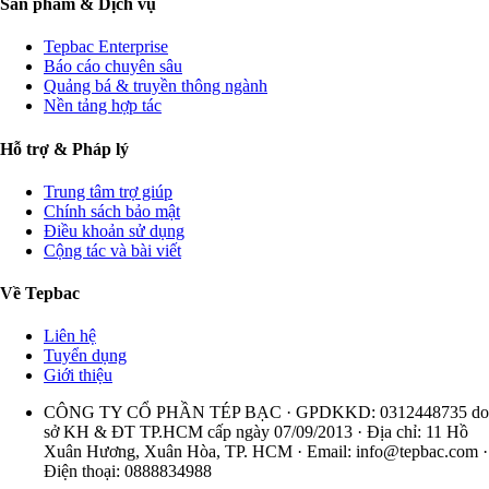
Sản phẩm & Dịch vụ
Tepbac Enterprise
Báo cáo chuyên sâu
Quảng bá & truyền thông ngành
Nền tảng hợp tác
Hỗ trợ & Pháp lý
Trung tâm trợ giúp
Chính sách bảo mật
Điều khoản sử dụng
Cộng tác và bài viết
Về Tepbac
Liên hệ
Tuyển dụng
Giới thiệu
CÔNG TY CỔ PHẦN TÉP BẠC · GPDKKD: 0312448735 do
sở KH & ĐT TP.HCM cấp ngày 07/09/2013 · Địa chỉ: 11 Hồ
Xuân Hương, Xuân Hòa, TP. HCM · Email:
info@tepbac.com
·
Điện thoại: 0888834988