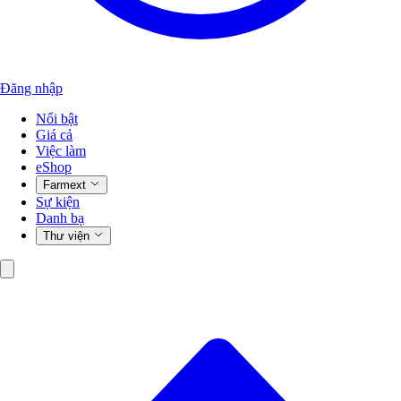
Đăng nhập
Nổi bật
Giá cả
Việc làm
eShop
Farmext
Sự kiện
Danh bạ
Thư viện