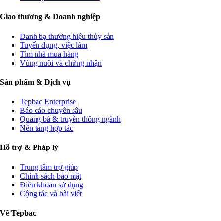
Giao thương & Doanh nghiệp
Danh bạ thương hiệu thủy sản
Tuyển dụng, việc làm
Tìm nhà mua hàng
Vùng nuôi và chứng nhận
Sản phẩm & Dịch vụ
Tepbac Enterprise
Báo cáo chuyên sâu
Quảng bá & truyền thông ngành
Nền tảng hợp tác
Hỗ trợ & Pháp lý
Trung tâm trợ giúp
Chính sách bảo mật
Điều khoản sử dụng
Cộng tác và bài viết
Về Tepbac