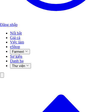
Đăng nhập
Nổi bật
Giá cả
Việc làm
eShop
Farmext
Sự kiện
Danh bạ
Thư viện