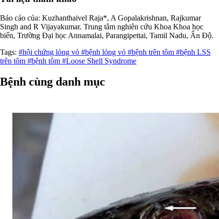
Báo cáo của: Kuzhanthaivel Raja*, A Gopalakrishnan, Rajkumar
Singh and R Vijayakumar. Trung tâm nghiên cứu Khoa Khoa học
biển, Trường Đại học Annamalai, Parangipettai, Tamil Nadu, Ấn Độ.
Tags:
#hội chứng lỏng vỏ
#bệnh lỏng vỏ
#bệnh trên tôm
#bệnh LSS
trên tôm
#bệnh tôm
#Loose Shell Syndrome
Bệnh cùng danh mục