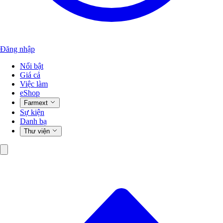
Đăng nhập
Nổi bật
Giá cả
Việc làm
eShop
Farmext
Sự kiện
Danh bạ
Thư viện