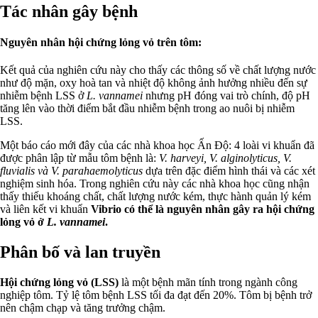
Tác nhân gây bệnh
Nguyên nhân hội chứng lỏng vỏ trên tôm:
Kết quả của nghiên cứu này cho thấy các thông số về chất lượng nước
như độ mặn, oxy hoà tan và nhiệt độ không ảnh hưởng nhiều đến sự
nhiễm bệnh LSS ở
L. vannamei
nhưng pH đóng vai trò chính, độ pH
tăng lên vào thời điểm bắt đầu nhiễm bệnh trong ao nuôi bị nhiễm
LSS.
Một báo cáo mới đây của các nhà khoa học Ấn Độ: 4 loài vi khuẩn đã
được phân lập từ mẫu tôm bệnh là:
V. harveyi, V. alginolyticus, V.
fluvialis và V. parahaemolyticus
dựa trên đặc điểm hình thái và các xét
nghiệm sinh hóa. Trong nghiên cứu này các nhà khoa học cũng nhận
thấy thiếu khoáng chất, chất lượng nước kém, thực hành quản lý kém
và liên kết vi khuẩn
Vibrio có thể là nguyên nhân gây ra hội chứng
lỏng vỏ ở
L. vannamei
.
Phân bố và lan truyền
Hội chứng lỏng vỏ (LSS)
là một bệnh mãn tính trong ngành công
nghiệp tôm. Tỷ lệ tôm bệnh LSS tối đa đạt đến 20%. Tôm bị bệnh trở
nên chậm chạp và tăng trưởng chậm.