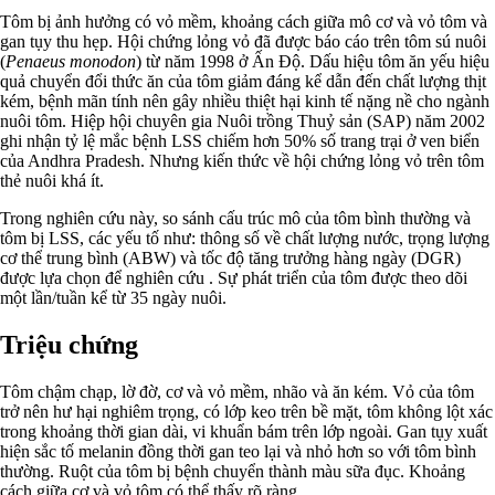
Tôm bị ảnh hưởng có vỏ mềm, khoảng cách giữa mô cơ và vỏ tôm và
gan tụy thu hẹp. Hội chứng lỏng vỏ đã được báo cáo trên tôm sú nuôi
(
Penaeus monodon
) từ năm 1998 ở Ấn Độ. Dấu hiệu tôm ăn yếu hiệu
quả chuyển đổi thức ăn của tôm giảm đáng kể dẫn đến chất lượng thịt
kém, bệnh mãn tính nên gây nhiều thiệt hại kinh tế nặng nề cho ngành
nuôi tôm. Hiệp hội chuyên gia Nuôi trồng Thuỷ sản (SAP) năm 2002
ghi nhận tỷ lệ mắc bệnh LSS chiếm hơn 50% số trang trại ở ven biển
của Andhra Pradesh. Nhưng kiến thức về hội chứng lỏng vỏ trên tôm
thẻ nuôi khá ít.
Trong nghiên cứu này, so sánh cấu trúc mô của tôm bình thường và
tôm bị LSS, các yếu tố như: thông số về chất lượng nước, trọng lượng
cơ thể trung bình (ABW) và tốc độ tăng trưởng hàng ngày (DGR)
được lựa chọn để nghiên cứu . Sự phát triển của tôm được theo dõi
một lần/tuần kể từ 35 ngày nuôi.
Triệu chứng
Tôm chậm chạp, lờ đờ, cơ và vỏ mềm, nhão và ăn kém. Vỏ của tôm
trở nên hư hại nghiêm trọng, có lớp keo trên bề mặt, tôm không lột xác
trong khoảng thời gian dài, vi khuẩn bám trên lớp ngoài. Gan tụy xuất
hiện sắc tố melanin đồng thời gan teo lại và nhỏ hơn so với tôm bình
thường. Ruột của tôm bị bệnh chuyển thành màu sữa đục. Khoảng
cách giữa cơ và vỏ tôm có thể thấy rõ ràng.