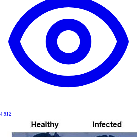
4,812