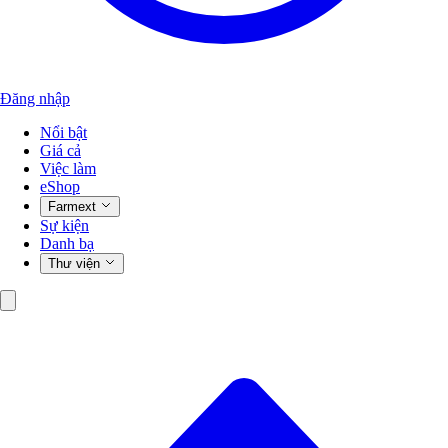
Đăng nhập
Nổi bật
Giá cả
Việc làm
eShop
Farmext
Sự kiện
Danh bạ
Thư viện