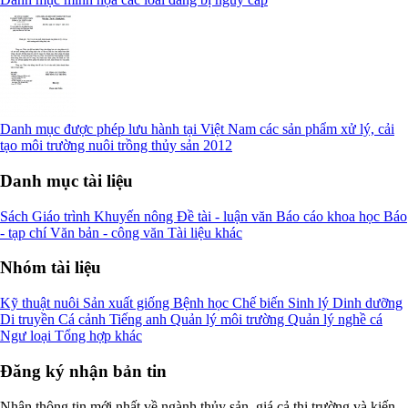
Danh mục được phép lưu hành tại Việt Nam các sản phẩm xử lý, cải
tạo môi trường nuôi trồng thủy sản 2012
Danh mục tài liệu
Sách
Giáo trình
Khuyến nông
Đề tài - luận văn
Báo cáo khoa học
Báo
- tạp chí
Văn bản - công văn
Tài liệu khác
Nhóm tài liệu
Kỹ thuật nuôi
Sản xuất giống
Bệnh học
Chế biến
Sinh lý
Dinh dưỡng
Di truyền
Cá cảnh
Tiếng anh
Quản lý môi trường
Quản lý nghề cá
Ngư loại
Tổng hợp khác
Đăng ký nhận bản tin
Nhận thông tin mới nhất về ngành thủy sản, giá cả thị trường và kiến