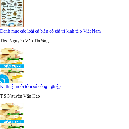
Danh mục các loài cá biển có giá trị kinh tế ở Việt Nam
Ths. Nguyễn Văn Thường
Kĩ thuật nuôi tôm sú công nghiệp
T.S Nguyễn Văn Hảo