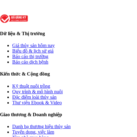
Dữ liệu & Thị trường
Giá thủy sản hôm nay
Biểu đồ & lịch sử giá
Báo cáo thị trường
Báo cáo dịch bệnh
Kiến thức & Cộng đồng
Kỹ thuật nuôi trồng
Quy trình & mô hình nuôi
Đặc điểm loài thủy sản
Thư viện Ebook & Video
Giao thương & Doanh nghiệp
Danh bạ thương hiệu thủy sản
Tuyển dụng, việc làm