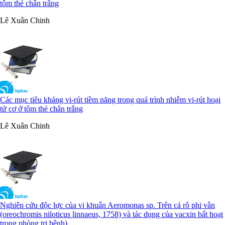
tôm thẻ chân trắng
Lê Xuân Chinh
Các mục tiêu kháng vi-rút tiềm năng trong quá trình nhiễm vi-rút hoại
tử cơ ở tôm thẻ chân trắng
Lê Xuân Chinh
Nghiên cứu độc lực của vi khuẩn Aeromonas sp. Trên cá rô phi vằn
(oreochromis niloticus linnaeus, 1758) và tác dụng của vacxin bất hoạt
trong phòng trị bệnh)