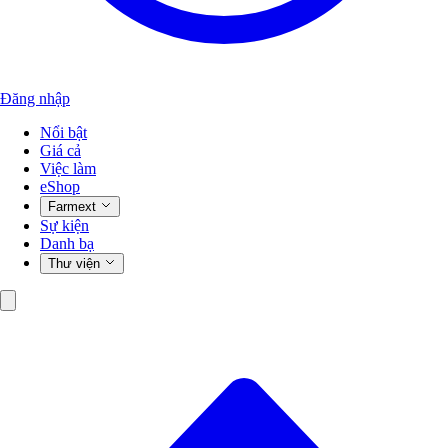
Đăng nhập
Nổi bật
Giá cả
Việc làm
eShop
Farmext
Sự kiện
Danh bạ
Thư viện