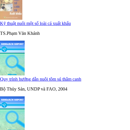
Kỹ thuật nuôi một số loài cá xuất khẩu
TS.Phạm Văn Khánh
Quy trình hướng dẫn nuôi tôm sú thâm canh
Bộ Thủy Sản, UNDP và FAO, 2004