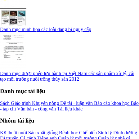
Danh mục minh họa các loài đang bị nguy cấp
Danh mục được phép lưu hành tại Việt Nam các sản phẩm xử lý, cải
tạo môi trường nuôi trồng thủy sản 2012
Danh mục tài liệu
Sách
Giáo trình
Khuyến nông
Đề tài - luận văn
Báo cáo khoa học
Báo
- tạp chí
Văn bản - công văn
Tài liệu khác
Nhóm tài liệu
Kỹ thuật nuôi
Sản xuất giống
Bệnh học
Chế biến
Sinh lý
Dinh dưỡng
Di truyền
Cá cảnh
Tiếng anh
Quản lý môi trường
Quản lý nghề cá