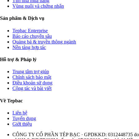
Tìm nhà mua hàng
Vùng nuôi và chứng nhận
Sản phẩm & Dịch vụ
Tepbac Enterprise
Báo cáo chuyên sâu
Quảng bá & truyền thông ngành
Nền tảng hợp tác
Hỗ trợ & Pháp lý
Trung tâm trợ giúp
Chính sách bảo mật
Điều khoản sử dụng
Cộng tác và bài viết
Về Tepbac
Liên hệ
Tuyển dụng
Giới thiệu
CÔNG TY CỔ PHẦN TÉP BẠC · GPDKKD: 0312448735 do