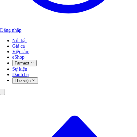
Đăng nhập
Nổi bật
Giá cả
Việc làm
eShop
Farmext
Sự kiện
Danh bạ
Thư viện