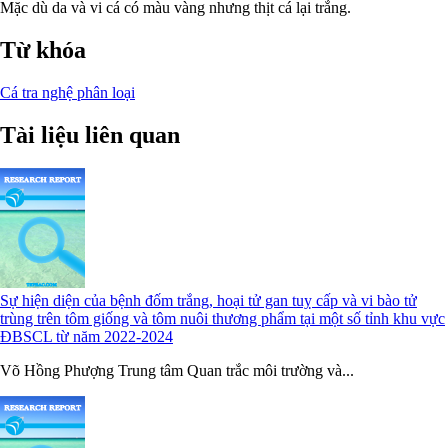
Mặc dù da và vi cá có màu vàng nhưng thịt cá lại trắng.
Từ khóa
Cá tra nghệ
phân loại
Tài liệu liên quan
Sự hiện diện của bệnh đốm trắng, hoại tử gan tuỵ cấp và vi bào tử
trùng trên tôm giống và tôm nuôi thương phẩm tại một số tỉnh khu vực
ĐBSCL từ năm 2022-2024
Võ Hồng Phượng Trung tâm Quan trắc môi trường và...