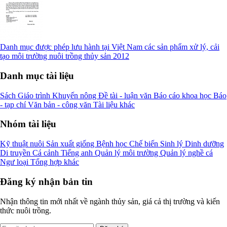
Danh mục được phép lưu hành tại Việt Nam các sản phẩm xử lý, cải
tạo môi trường nuôi trồng thủy sản 2012
Danh mục tài liệu
Sách
Giáo trình
Khuyến nông
Đề tài - luận văn
Báo cáo khoa học
Báo
- tạp chí
Văn bản - công văn
Tài liệu khác
Nhóm tài liệu
Kỹ thuật nuôi
Sản xuất giống
Bệnh học
Chế biến
Sinh lý
Dinh dưỡng
Di truyền
Cá cảnh
Tiếng anh
Quản lý môi trường
Quản lý nghề cá
Ngư loại
Tổng hợp khác
Đăng ký nhận bản tin
Nhận thông tin mới nhất về ngành thủy sản, giá cả thị trường và kiến
thức nuôi trồng.