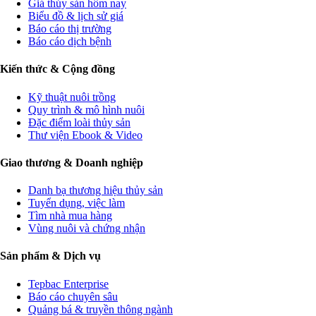
Giá thủy sản hôm nay
Biểu đồ & lịch sử giá
Báo cáo thị trường
Báo cáo dịch bệnh
Kiến thức & Cộng đồng
Kỹ thuật nuôi trồng
Quy trình & mô hình nuôi
Đặc điểm loài thủy sản
Thư viện Ebook & Video
Giao thương & Doanh nghiệp
Danh bạ thương hiệu thủy sản
Tuyển dụng, việc làm
Tìm nhà mua hàng
Vùng nuôi và chứng nhận
Sản phẩm & Dịch vụ
Tepbac Enterprise
Báo cáo chuyên sâu
Quảng bá & truyền thông ngành