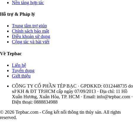
Nền tảng hợp tác
Hỗ trợ & Pháp lý
Trung tâm trợ giúp
Chính sách bảo mật
Điều khoản sử dụng
Cộng tác và bài viết
Về Tepbac
Liên hệ
Tuyển dụng
Giới thiệu
CÔNG TY CỔ PHẦN TÉP BẠC · GPDKKD: 0312448735 do
sở KH & ĐT TP.HCM cấp ngày 07/09/2013 · Địa chỉ: 11 Hồ
Xuân Hương, Xuân Hòa, TP. HCM · Email:
info@tepbac.com
·
Điện thoại: 0888834988
© 2026 Tepbac.com - Cổng kết nối thông tin thủy sản. All rights
reserved.