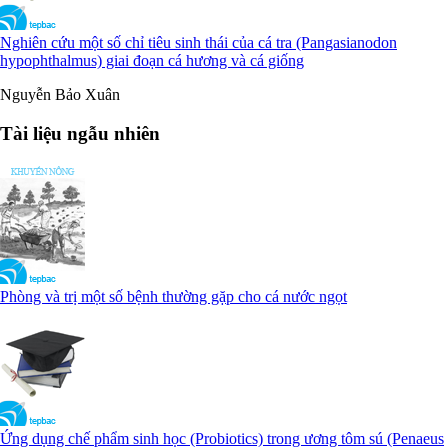
Nghiên cứu một số chỉ tiêu sinh thái của cá tra (Pangasianodon
hypophthalmus) giai đoạn cá hương và cá giống
Nguyễn Bảo Xuân
Tài liệu ngẫu nhiên
Phòng và trị một số bệnh thường gặp cho cá nước ngọt
Ứng dụng chế phẩm sinh học (Probiotics) trong ương tôm sú (Penaeus