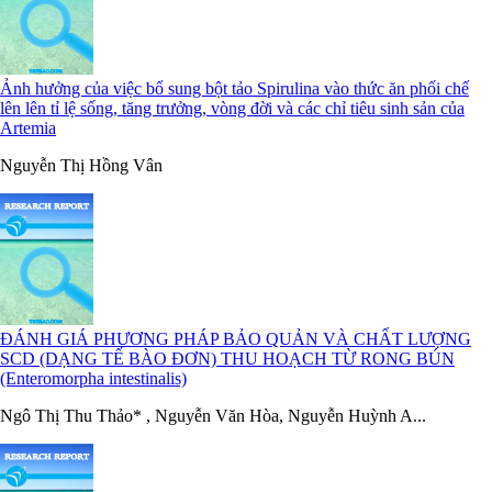
Ảnh hưởng của việc bổ sung bột tảo Spirulina vào thức ăn phối chế
lên lên tỉ lệ sống, tăng trưởng, vòng đời và các chỉ tiêu sinh sản của
Artemia
Nguyễn Thị Hồng Vân
ĐÁNH GIÁ PHƯƠNG PHÁP BẢO QUẢN VÀ CHẤT LƯỢNG
SCD (DẠNG TẾ BÀO ĐƠN) THU HOẠCH TỪ RONG BÚN
(Enteromorpha intestinalis)
Ngô Thị Thu Thảo* , Nguyễn Văn Hòa, Nguyễn Huỳnh A...