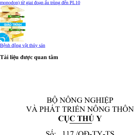
monodon) từ giai đoạn ấu trùng đến PL10
Bệnh động vật thủy sản
Tài liệu được quan tâm