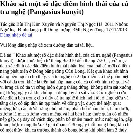
Khảo sát một số đặc điểm hình thái của cá
tra nghệ (Pangasius kunyit)
Tác giả:
Bùi Thị Kim Xuyến và Nguyễn Thị Ngọc Hà, 2011
Nhóm:
Ngư loại
Định dạng: pdf
Dung lượng: 3Mb
Ngày đăng: 17/11/2013
Đăng nhập để tải
Vui lòng đăng nhập để xem đường dẫn tải tài liệu.
Đề tài “ Khảo sát một số đặc điểm hình thái của cá tra nghệ (Pangasius
kunyit)” được thực hiện từ tháng 9/2010 đến tháng 7/2011, với mục
tiêu xác định các đặc điểm hình thái phân loại của loài cá mới có tiềm
năng phát triển ở Đồng bằng sông Cửu Long. Kết quả khảo sát hình
dáng bên ngoài cho thấy: Cá tra nghệ có 2 đặc điểm có thể phân biệt
với cá da trơn khác là trên hai nắp mang của cá có vết hình rẻ quạt và
vi lưng cá có tia vi cứng luôn dựng thẳng đứng, không nằm sát xuống
mặt lưng ngay cả khi chúng ta dùng tay áp sát vào. Các nghiên cứu
đặc điểm bên trong cho thấy cá tra nghệ thích nghi tốt ở tầng giữa và
tầng đáy, có tập tính ăn tạp thiên về động vật, được thể hiện qua:
miệng lớn, cận dưới; răng nhỏ, nhám, phân bố ở hàm trên, hàm dưới,
xương lá mía, xương vòm miệng và hai bên hầu; thực quản có nhiều
nếp gấp, dạ dày có vách dày, phân bố nhiều mạch máu; ruột ngắn, gấp
khúc; lược mang thưa. Ở giai đoạn cá 30 ngày tuổi bong bóng khí chỉ
có một thùy; khi cá trưởng thành có bong bóng khí phân làm 3 thùy.