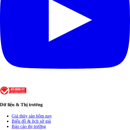
Dữ liệu & Thị trường
Giá thủy sản hôm nay
Biểu đồ & lịch sử giá
Báo cáo thị trường