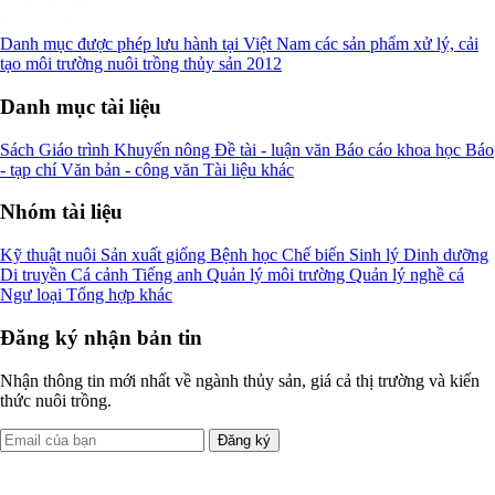
Danh mục được phép lưu hành tại Việt Nam các sản phẩm xử lý, cải
tạo môi trường nuôi trồng thủy sản 2012
Danh mục tài liệu
Sách
Giáo trình
Khuyến nông
Đề tài - luận văn
Báo cáo khoa học
Báo
- tạp chí
Văn bản - công văn
Tài liệu khác
Nhóm tài liệu
Kỹ thuật nuôi
Sản xuất giống
Bệnh học
Chế biến
Sinh lý
Dinh dưỡng
Di truyền
Cá cảnh
Tiếng anh
Quản lý môi trường
Quản lý nghề cá
Ngư loại
Tổng hợp khác
Đăng ký nhận bản tin
Nhận thông tin mới nhất về ngành thủy sản, giá cả thị trường và kiến
thức nuôi trồng.
Đăng ký