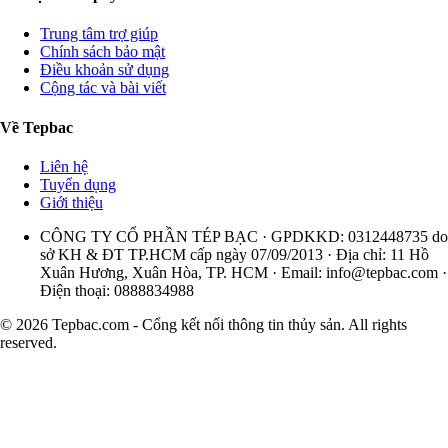
Trung tâm trợ giúp
Chính sách bảo mật
Điều khoản sử dụng
Cộng tác và bài viết
Về Tepbac
Liên hệ
Tuyển dụng
Giới thiệu
CÔNG TY CỔ PHẦN TÉP BẠC · GPDKKD: 0312448735 do
sở KH & ĐT TP.HCM cấp ngày 07/09/2013 · Địa chỉ: 11 Hồ
Xuân Hương, Xuân Hòa, TP. HCM · Email:
info@tepbac.com
·
Điện thoại: 0888834988
© 2026 Tepbac.com - Cổng kết nối thông tin thủy sản. All rights
reserved.