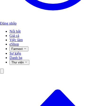
Đăng nhập
Nổi bật
Giá cả
Việc làm
eShop
Farmext
Sự kiện
Danh bạ
Thư viện