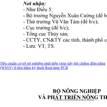
Tiêu chuẩn cơ sở xét nghiệm phát hiện virus gây hội chứng đốm trắng
(WSSV) ở tôm bằng kỹ thuật Real-time PCR