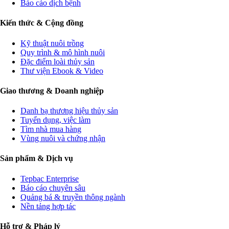
Báo cáo dịch bệnh
Kiến thức & Cộng đồng
Kỹ thuật nuôi trồng
Quy trình & mô hình nuôi
Đặc điểm loài thủy sản
Thư viện Ebook & Video
Giao thương & Doanh nghiệp
Danh bạ thương hiệu thủy sản
Tuyển dụng, việc làm
Tìm nhà mua hàng
Vùng nuôi và chứng nhận
Sản phẩm & Dịch vụ
Tepbac Enterprise
Báo cáo chuyên sâu
Quảng bá & truyền thông ngành
Nền tảng hợp tác
Hỗ trợ & Pháp lý