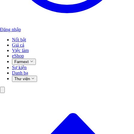
Đăng nhập
Nổi bật
Giá cả
Việc làm
eShop
Farmext
Sự kiện
Danh bạ
Thư viện