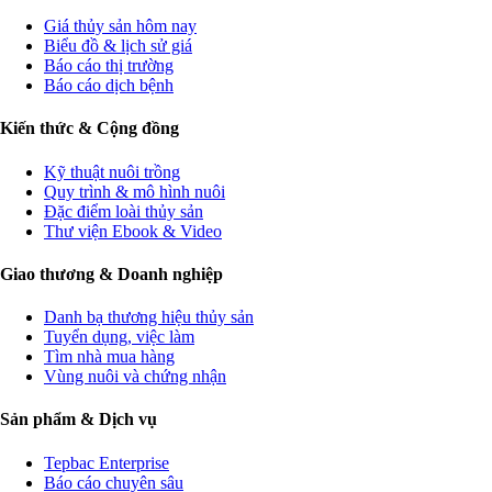
Giá thủy sản hôm nay
Biểu đồ & lịch sử giá
Báo cáo thị trường
Báo cáo dịch bệnh
Kiến thức & Cộng đồng
Kỹ thuật nuôi trồng
Quy trình & mô hình nuôi
Đặc điểm loài thủy sản
Thư viện Ebook & Video
Giao thương & Doanh nghiệp
Danh bạ thương hiệu thủy sản
Tuyển dụng, việc làm
Tìm nhà mua hàng
Vùng nuôi và chứng nhận
Sản phẩm & Dịch vụ
Tepbac Enterprise
Báo cáo chuyên sâu