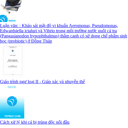
Luận văn: : Khảo sát mật độ vi khuẩn Aeromonas, Pseudomonas,
Edwardsiella ictaluri và Vibrio trong môi trường nước nuôi cá tra
(Pangasianodon hypophthalmus) thâm canh có sử dụng chế phẩm sinh
học (probiotic) ở Đồng Tháp
Giáo trình ngư loại II - Giáp xác và nhuyễn thể
Cách xử lý khi cá bị trúng độc nổi đầu