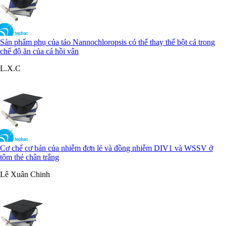
Sản phẩm phụ của tảo Nannochloropsis có thể thay thế bột cá trong
chế độ ăn của cá hồi vân
L.X.C
Cơ chế cơ bản của nhiễm đơn lẻ và đồng nhiễm DIV1 và WSSV ở
tôm thẻ chân trắng
Lê Xuân Chinh