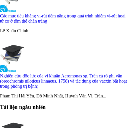
Các mục tiêu kháng vi-rút tiềm năng trong quá trình nhiễm vi-rút hoại
tử cơ ở tôm thẻ chân trắng
Lê Xuân Chinh
Nghiên cứu độc lực của vi khuẩn Aeromonas sp. Trên cá rô phi vằn
(oreochromis niloticus linnaeus, 1758) và tác dụng của vacxin bất hoạt
trong phòng trị bệnh)
Phạm Thị Hải Yến, Đỗ Minh Nhật, Huỳnh Văn Vì, Trần...
Tài liệu ngẫu nhiên