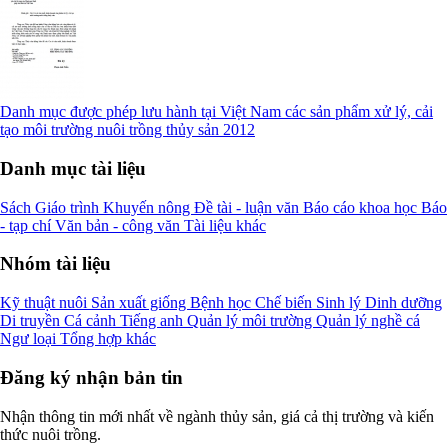
Danh mục được phép lưu hành tại Việt Nam các sản phẩm xử lý, cải
tạo môi trường nuôi trồng thủy sản 2012
Danh mục tài liệu
Sách
Giáo trình
Khuyến nông
Đề tài - luận văn
Báo cáo khoa học
Báo
- tạp chí
Văn bản - công văn
Tài liệu khác
Nhóm tài liệu
Kỹ thuật nuôi
Sản xuất giống
Bệnh học
Chế biến
Sinh lý
Dinh dưỡng
Di truyền
Cá cảnh
Tiếng anh
Quản lý môi trường
Quản lý nghề cá
Ngư loại
Tổng hợp khác
Đăng ký nhận bản tin
Nhận thông tin mới nhất về ngành thủy sản, giá cả thị trường và kiến
thức nuôi trồng.