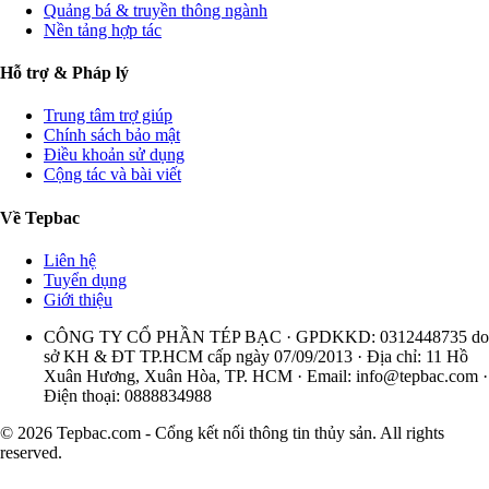
Quảng bá & truyền thông ngành
Nền tảng hợp tác
Hỗ trợ & Pháp lý
Trung tâm trợ giúp
Chính sách bảo mật
Điều khoản sử dụng
Cộng tác và bài viết
Về Tepbac
Liên hệ
Tuyển dụng
Giới thiệu
CÔNG TY CỔ PHẦN TÉP BẠC · GPDKKD: 0312448735 do
sở KH & ĐT TP.HCM cấp ngày 07/09/2013 · Địa chỉ: 11 Hồ
Xuân Hương, Xuân Hòa, TP. HCM · Email:
info@tepbac.com
·
Điện thoại: 0888834988
© 2026 Tepbac.com - Cổng kết nối thông tin thủy sản. All rights
reserved.