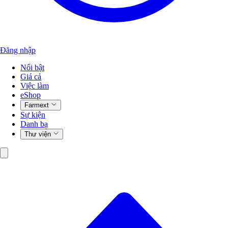
Đăng nhập
Nổi bật
Giá cả
Việc làm
eShop
Farmext
Sự kiện
Danh bạ
Thư viện