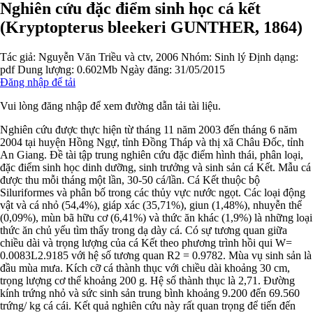
Nghiên cứu đặc điểm sinh học cá kết
(Kryptopterus bleekeri GUNTHER, 1864)
Tác giả:
Nguyễn Văn Triều và ctv, 2006
Nhóm:
Sinh lý
Định dạng:
pdf
Dung lượng: 0.602Mb
Ngày đăng: 31/05/2015
Đăng nhập để tải
Vui lòng đăng nhập để xem đường dẫn tải tài liệu.
Nghiên cứu được thực hiện từ tháng 11 năm 2003 đến tháng 6 năm
2004 tại huyện Hồng Ngự, tỉnh Đồng Tháp và thị xã Châu Đốc, tỉnh
An Giang. Đề tài tập trung nghiên cứu đặc điểm hình thái, phân loại,
đặc điểm sinh học dinh dưỡng, sinh trưởng và sinh sản cá Kết. Mẫu cá
được thu mỗi tháng một lần, 30-50 cá/lần. Cá Kết thuộc bộ
Siluriformes và phân bố trong các thủy vực nước ngọt. Các loại động
vật và cá nhỏ (54,4%), giáp xác (35,71%), giun (1,48%), nhuyễn thể
(0,09%), mùn bã hữu cơ (6,41%) và thức ăn khác (1,9%) là những loại
thức ăn chủ yếu tìm thấy trong dạ dày cá. Có sự tương quan giữa
chiều dài và trọng lượng của cá Kết theo phương trình hồi qui W=
0.0083L2.9185 với hệ số tương quan R2 = 0.9782. Mùa vụ sinh sản là
đầu mùa mưa. Kích cỡ cá thành thục với chiều dài khoảng 30 cm,
trọng lượng cơ thể khoảng 200 g. Hệ số thành thục là 2,71. Đường
kính trứng nhỏ và sức sinh sản trung bình khoảng 9.200 đến 69.560
trứng/ kg cá cái. Kết quả nghiên cứu này rất quan trọng để tiến đến