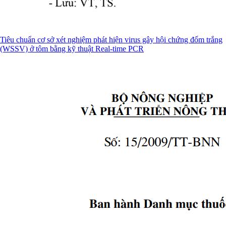
Tiêu chuẩn cơ sở xét nghiệm phát hiện virus gây hội chứng đốm trắng
(WSSV) ở tôm bằng kỹ thuật Real-time PCR