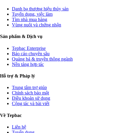
Danh bạ thương hiệu thủy sản
Tuyển dụng, việc làm
Tìm nhà mua hàng
Vùng nuôi và chứng nhận
Sản phẩm & Dịch vụ
Tepbac Enterprise
Báo cáo chuyên sâu
Quảng bá & truyền thông ngành
Nền tảng hợp tác
Hỗ trợ & Pháp lý
Trung tâm trợ giúp
Chính sách bảo mật
Điều khoản sử dụng
Cộng tác và bài viết
Về Tepbac
Liên hệ
Tuyển dụng