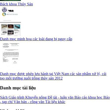
Bách khoa Thủy Sản
Danh mục minh họa các loài đang bị nguy cấp
Danh mục được phép lưu hành tại Việt Nam các sản phẩm xử lý, cải
tạo môi trường nuôi trồng thủy sản 2012
Danh mục tài liệu
Sách
Giáo trình
Khuyến nông
Đề tài - luận văn
Báo cáo khoa học
Báo
- tạp chí
Văn bản - công văn
Tài liệu khác