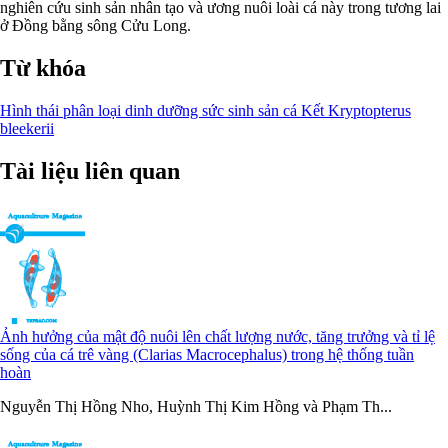
nghiên cứu sinh sản nhân tạo và ương nuôi loài cá này trong tương lai
ở Đồng bằng sông Cửu Long.
Từ khóa
Hình thái
phân loại
dinh dưỡng
sức sinh sản
cá Kết
Kryptopterus
bleekerii
Tài liệu liên quan
Ảnh hưởng của mật độ nuôi lên chất lượng nước, tăng trưởng và tỉ lệ
sống của cá trê vàng (Clarias Macrocephalus) trong hệ thống tuần
hoàn
Nguyễn Thị Hồng Nho, Huỳnh Thị Kim Hồng và Phạm Th...