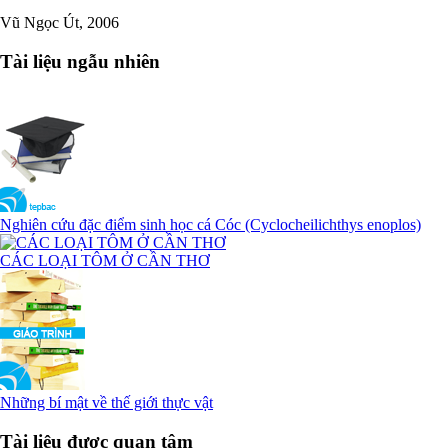
Vũ Ngọc Út, 2006
Tài liệu ngẫu nhiên
Nghiên cứu đặc điểm sinh học cá Cóc (Cyclocheilichthys enoplos)
CÁC LOẠI TÔM Ở CẦN THƠ
Những bí mật về thế giới thực vật
Tài liệu được quan tâm