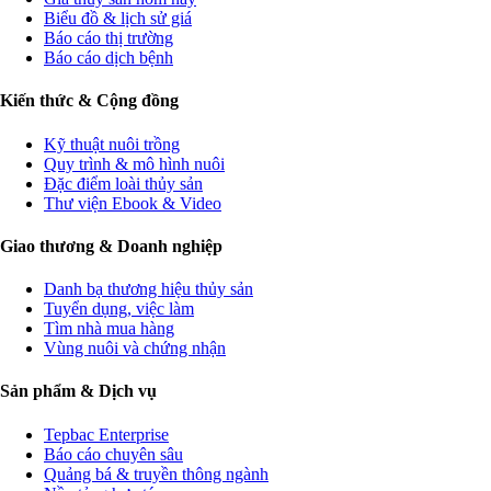
Biểu đồ & lịch sử giá
Báo cáo thị trường
Báo cáo dịch bệnh
Kiến thức & Cộng đồng
Kỹ thuật nuôi trồng
Quy trình & mô hình nuôi
Đặc điểm loài thủy sản
Thư viện Ebook & Video
Giao thương & Doanh nghiệp
Danh bạ thương hiệu thủy sản
Tuyển dụng, việc làm
Tìm nhà mua hàng
Vùng nuôi và chứng nhận
Sản phẩm & Dịch vụ
Tepbac Enterprise
Báo cáo chuyên sâu
Quảng bá & truyền thông ngành