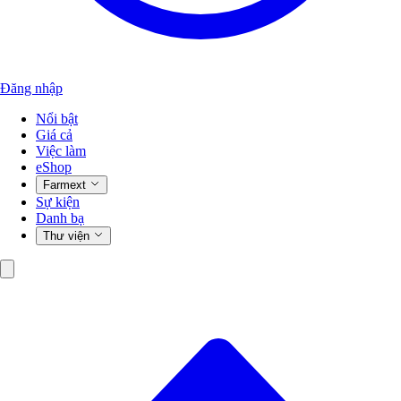
Đăng nhập
Nổi bật
Giá cả
Việc làm
eShop
Farmext
Sự kiện
Danh bạ
Thư viện