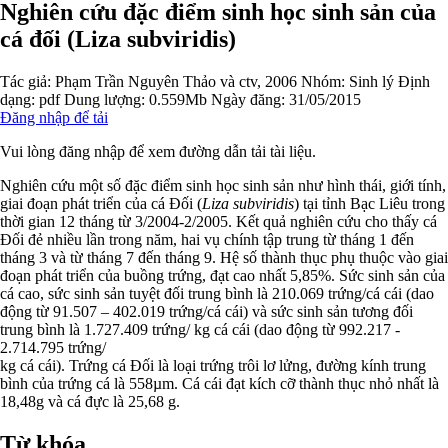
Nghiên cứu đặc điểm sinh học sinh sản của
cá đối (Liza subviridis)
Tác giả:
Phạm Trần Nguyên Thảo và ctv, 2006
Nhóm:
Sinh lý
Định
dạng: pdf
Dung lượng: 0.559Mb
Ngày đăng: 31/05/2015
Đăng nhập để tải
Vui lòng đăng nhập để xem đường dẫn tải tài liệu.
Nghiên cứu một số đặc điểm sinh học sinh sản như hình thái, giới tính,
giai đoạn phát triển của cá Đối (
Liza subviridis
) tại tỉnh Bạc Liêu trong
thời gian 12 tháng từ 3/2004-2/2005. Kết quả nghiên cứu cho thấy cá
Đối đẻ nhiều lần trong năm, hai vụ chính tập trung từ tháng 1 đến
tháng 3 và từ tháng 7 đến tháng 9. Hệ số thành thục phụ thuộc vào giai
đoạn phát triển của buồng trứng, đạt cao nhất 5,85%. Sức sinh sản của
cá cao, sức sinh sản tuyệt đối trung bình là 210.069 trứng/cá cái (dao
động từ 91.507 – 402.019 trứng/cá cái) và sức sinh sản tương đối
trung bình là 1.727.409 trứng/ kg cá cái (dao động từ 992.217 -
2.714.795 trứng/
kg cá cái). Trứng cá Đối là loại trứng trôi lơ lửng, đường kính trung
bình của trứng cá là 558µm. Cá cái đạt kích cỡ thành thục nhỏ nhất là
18,48g và cá đực là 25,68 g.
Từ khóa