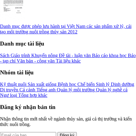
Danh mục được phép lưu hành tại Việt Nam các sản phẩm xử lý, cải
tạo môi trường nuôi trồng thủy sản 2012
Danh mục tài liệu
Sách
Giáo trình
Khuyến nông
Đề tài - luận văn
Báo cáo khoa học
Báo
- tạp chí
Văn bản - công văn
Tài liệu khác
Nhóm tài liệu
Kỹ thuật nuôi
Sản xuất giống
Bệnh học
Chế biến
Sinh lý
Dinh dưỡng
Di truyền
Cá cảnh
Tiếng anh
Quản lý môi trường
Quản lý nghề cá
Ngư loại
Tổng hợp khác
Đăng ký nhận bản tin
Nhận thông tin mới nhất về ngành thủy sản, giá cả thị trường và kiến
thức nuôi trồng.
Đăng ký