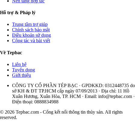
Nền tảng hợp tác
Hỗ trợ & Pháp lý
Trung tâm trợ giúp
Chính sách bảo mật
Điều khoản sử dụng
Cộng tác và bài viết
Về Tepbac
Liên hệ
Tuyển dụng
Giới thiệu
CÔNG TY CỔ PHẦN TÉP BẠC · GPDKKD: 0312448735 do
sở KH & ĐT TP.HCM cấp ngày 07/09/2013 · Địa chỉ: 11 Hồ
Xuân Hương, Xuân Hòa, TP. HCM · Email:
info@tepbac.com
·
Điện thoại: 0888834988
© 2026 Tepbac.com - Cổng kết nối thông tin thủy sản. All rights
reserved.