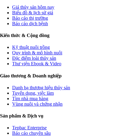
Giá thủy sản hôm nay
Biểu đồ & lịch sử giá
Báo cáo thị trường
Báo cáo dịch bệnh
Kiến thức & Cộng đồng
Kỹ thuật nuôi trồng
Quy trình & mô hình nuôi
Đặc điểm loài thủy sản
Thư viện Ebook & Video
Giao thương & Doanh nghiệp
Danh bạ thương hiệu thủy sản
Tuyển dụng, việc làm
Tìm nhà mua hàng
Vùng nuôi và chứng nhận
Sản phẩm & Dịch vụ
Tepbac Enterprise
Báo cáo chuyên sâu