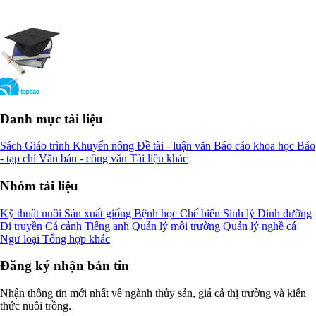
Danh mục tài liệu
Sách
Giáo trình
Khuyến nông
Đề tài - luận văn
Báo cáo khoa học
Báo
- tạp chí
Văn bản - công văn
Tài liệu khác
Nhóm tài liệu
Kỹ thuật nuôi
Sản xuất giống
Bệnh học
Chế biến
Sinh lý
Dinh dưỡng
Di truyền
Cá cảnh
Tiếng anh
Quản lý môi trường
Quản lý nghề cá
Ngư loại
Tổng hợp khác
Đăng ký nhận bản tin
Nhận thông tin mới nhất về ngành thủy sản, giá cả thị trường và kiến
thức nuôi trồng.