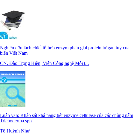
Nghiên cứu tách chiết tổ hợp enzym phân giải protein từ gan tụy cua
biển Việt Nam
CN. Đào Trọng Hiền, Viện Công nghệ Môi t...
Luận văn: Khảo sát khả năng tiết enzyme cellulase của các chủng nấm
Trichoderma spp
Tô Huỳnh Như