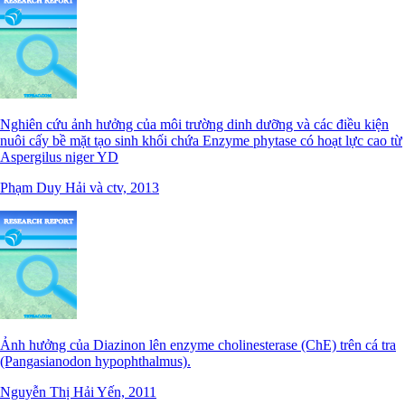
Nghiên cứu ảnh hưởng của môi trường dinh dưỡng và các điều kiện
nuôi cấy bề mặt tạo sinh khối chứa Enzyme phytase có hoạt lực cao từ
Aspergilus niger YD
Phạm Duy Hải và ctv, 2013
Ảnh hưởng của Diazinon lên enzyme cholinesterase (ChE) trên cá tra
(Pangasianodon hypophthalmus).
Nguyễn Thị Hải Yến, 2011