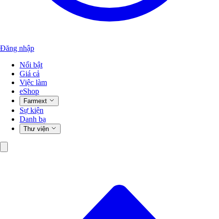
Đăng nhập
Nổi bật
Giá cả
Việc làm
eShop
Farmext
Sự kiện
Danh bạ
Thư viện