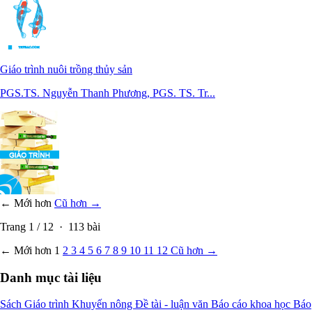
Giáo trình nuôi trồng thủy sản
PGS.TS. Nguyễn Thanh Phương, PGS. TS. Tr...
← Mới hơn
Cũ hơn →
Trang
1
/
12
·
113
bài
← Mới hơn
1
2
3
4
5
6
7
8
9
10
11
12
Cũ hơn →
Danh mục tài liệu
Sách
Giáo trình
Khuyến nông
Đề tài - luận văn
Báo cáo khoa học
Báo