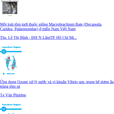
Một loài tôm mới thuộc giống Macrobrachium Bate (Decapoda,
Caridea, Palaemonidae) ở miền Nam Việt Nam
Ths. Lê Thị Bình - ĐH N LâmTP. Hồ Chí Mi...
Ứng dụng Ozone xử lý nước và vi khuẩn Vibrio spp. trong bể ương ấu
trùng tôm sú
Tạ Văn Phương