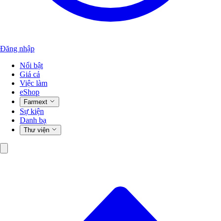
Đăng nhập
Nổi bật
Giá cả
Việc làm
eShop
Farmext
Sự kiện
Danh bạ
Thư viện