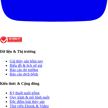
Dữ liệu & Thị trường
Giá thủy sản hôm nay
Biểu đồ & lịch sử giá
Báo cáo thị trường
Báo cáo dịch bệnh
Kiến thức & Cộng đồng
Kỹ thuật nuôi trồng
Quy trình & mô hình nuôi
Đặc điểm loài thủy sản
Thư viện Ebook & Video