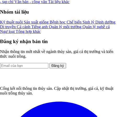
- tạp chí
Văn bản - công văn
Tài liệu khác
Nhóm tài liệu
Kỹ thuật nuôi
Sản xuất giống
Bệnh học
Chế biến
Sinh lý
Dinh dưỡng
Di truyền
Cá cảnh
Tiếng anh
Quản lý môi trường
Quản lý nghề cá
Ngư loại
Tổng hợp khác
Đăng ký nhận bản tin
Nhận thông tin mới nhất về ngành thủy sản, giá cả thị trường và kiến
thức nuôi trồng.
Đăng ký
Cổng kết nối thông tin thủy sản. Cập nhật thị trường, giá cả, kỹ thuật
nuôi trồng thủy sản.