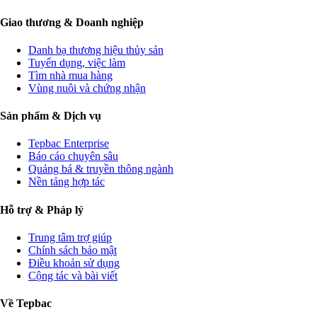
Giao thương & Doanh nghiệp
Danh bạ thương hiệu thủy sản
Tuyển dụng, việc làm
Tìm nhà mua hàng
Vùng nuôi và chứng nhận
Sản phẩm & Dịch vụ
Tepbac Enterprise
Báo cáo chuyên sâu
Quảng bá & truyền thông ngành
Nền tảng hợp tác
Hỗ trợ & Pháp lý
Trung tâm trợ giúp
Chính sách bảo mật
Điều khoản sử dụng
Cộng tác và bài viết
Về Tepbac