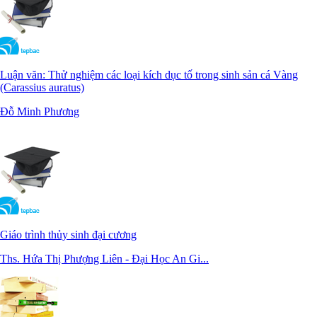
Luận văn: Thử nghiệm các loại kích dục tố trong sinh sản cá Vàng
(Carassius auratus)
Đỗ Minh Phương
Giáo trình thủy sinh đại cương
Ths. Hứa Thị Phượng Liên - Đại Học An Gi...