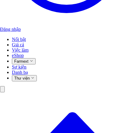
Đăng nhập
Nổi bật
Giá cả
Việc làm
eShop
Farmext
Sự kiện
Danh bạ
Thư viện