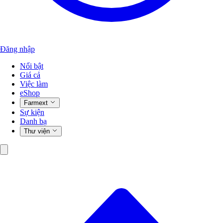
Đăng nhập
Nổi bật
Giá cả
Việc làm
eShop
Farmext
Sự kiện
Danh bạ
Thư viện