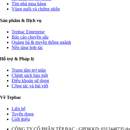
Tìm nhà mua hàng
Vùng nuôi và chứng nhận
Sản phẩm & Dịch vụ
Tepbac Enterprise
Báo cáo chuyên sâu
Quảng bá & truyền thông ngành
Nền tảng hợp tác
Hỗ trợ & Pháp lý
Trung tâm trợ giúp
Chính sách bảo mật
Điều khoản sử dụng
Cộng tác và bài viết
Về Tepbac
Liên hệ
Tuyển dụng
Giới thiệu
CÔNG TY CỔ PHẦN TÉP BẠC · GPDKKD: 0312448735 do