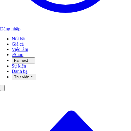
Đăng nhập
Nổi bật
Giá cả
Việc làm
eShop
Farmext
Sự kiện
Danh bạ
Thư viện