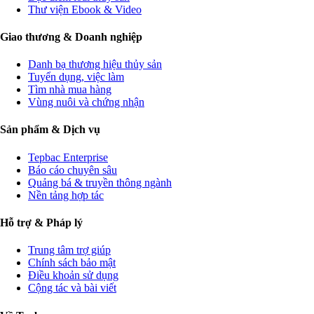
Thư viện Ebook & Video
Giao thương & Doanh nghiệp
Danh bạ thương hiệu thủy sản
Tuyển dụng, việc làm
Tìm nhà mua hàng
Vùng nuôi và chứng nhận
Sản phẩm & Dịch vụ
Tepbac Enterprise
Báo cáo chuyên sâu
Quảng bá & truyền thông ngành
Nền tảng hợp tác
Hỗ trợ & Pháp lý
Trung tâm trợ giúp
Chính sách bảo mật
Điều khoản sử dụng
Cộng tác và bài viết