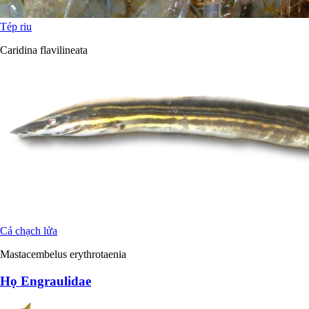
Tép riu
Caridina flavilineata
Cá chạch lửa
Mastacembelus erythrotaenia
Họ Engraulidae