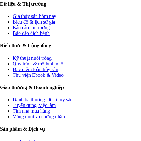
Dữ liệu & Thị trường
Giá thủy sản hôm nay
Biểu đồ & lịch sử giá
Báo cáo thị trường
Báo cáo dịch bệnh
Kiến thức & Cộng đồng
Kỹ thuật nuôi trồng
Quy trình & mô hình nuôi
Đặc điểm loài thủy sản
Thư viện Ebook & Video
Giao thương & Doanh nghiệp
Danh bạ thương hiệu thủy sản
Tuyển dụng, việc làm
Tìm nhà mua hàng
Vùng nuôi và chứng nhận
Sản phẩm & Dịch vụ