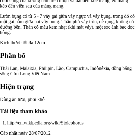
cuối cùng của xương hàm trên nhọn và dài đến khe mang, eo mang
kéo đến viền sau của màng mang.
Lườn bụng có từ 5 - 7 vảy gai giữa vây ngực và vây bụng, trong đó có
một gai nằm giữa hai vây bụng. Thân phủ vảy tròn, dễ rụng, không có
đường bên. Thân có màu kem nhạt (khi mất vảy), một sọc ánh bạc dọc
hông.
Kích thước tối đa 12cm.
Phân bố
Thái Lan, Malaixia, Philipin, Lào, Campuchia, Inđônêxia, đồng bằng
sông Cửu Long Việt Nam
Hiện trạng
Dùng ăn tươi, phơi khô
Tài liệu tham khảo
http://en.wikipedia.org/wiki/Stolephorus
Cập nhật ngày 28/07/2012