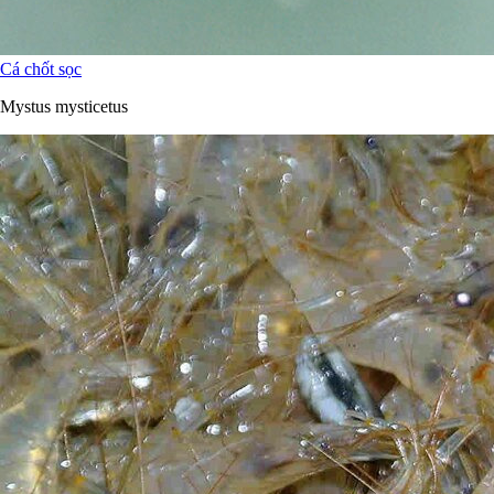
Cá chốt sọc
Mystus mysticetus