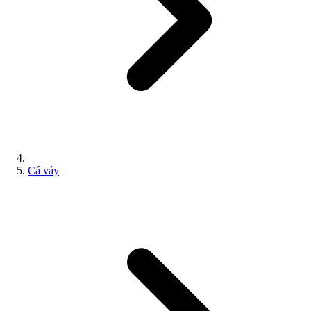
Cá vảy