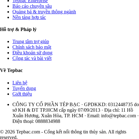
Tepbac Enterprise
Báo cáo chuyên sâu
Quảng bá & truyền thông ngành
Nền tảng hợp tác
Hỗ trợ & Pháp lý
Trung tâm trợ giúp
Chính sách bảo mật
Điều khoản sử dụng
Cộng tác và bài viết
Về Tepbac
Liên hệ
Tuyển dụng
Giới thiệu
CÔNG TY CỔ PHẦN TÉP BẠC · GPDKKD: 0312448735 do
sở KH & ĐT TP.HCM cấp ngày 07/09/2013 · Địa chỉ: 11 Hồ
Xuân Hương, Xuân Hòa, TP. HCM · Email:
info@tepbac.com
·
Điện thoại: 0888834988
© 2026 Tepbac.com - Cổng kết nối thông tin thủy sản. All rights
reserved.