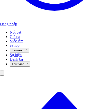
Đăng nhập
Nổi bật
Giá cả
Việc làm
eShop
Farmext
Sự kiện
Danh bạ
Thư viện