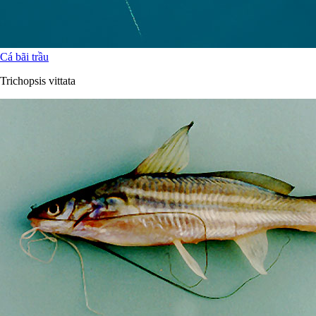
Cá bãi trầu
Trichopsis vittata