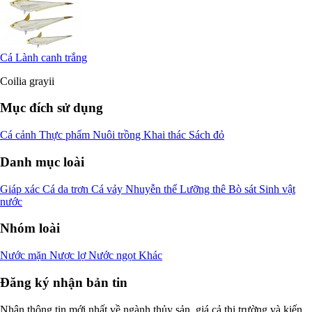
Cá Lành canh trắng
Coilia grayii
Mục đích sử dụng
Cá cảnh
Thực phẩm
Nuôi trồng
Khai thác
Sách đỏ
Danh mục loài
Giáp xác
Cá da trơn
Cá vảy
Nhuyễn thể
Lưỡng thê
Bò sát
Sinh vật
nước
Nhóm loài
Nước mặn
Nược lợ
Nước ngọt
Khác
Đăng ký nhận bản tin
Nhận thông tin mới nhất về ngành thủy sản, giá cả thị trường và kiến