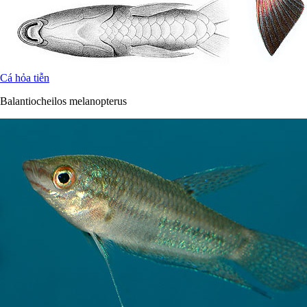
Cá hỏa tiễn
Balantiocheilos melanopterus