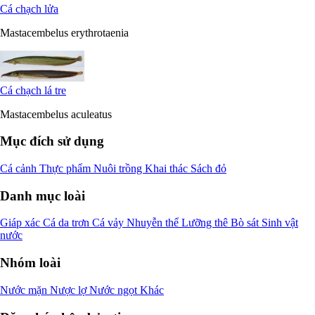
Cá chạch lửa
Mastacembelus erythrotaenia
Cá chạch lá tre
Mastacembelus aculeatus
Mục đích sử dụng
Cá cảnh
Thực phẩm
Nuôi trồng
Khai thác
Sách đỏ
Danh mục loài
Giáp xác
Cá da trơn
Cá vảy
Nhuyễn thể
Lưỡng thê
Bò sát
Sinh vật
nước
Nhóm loài
Nước mặn
Nược lợ
Nước ngọt
Khác