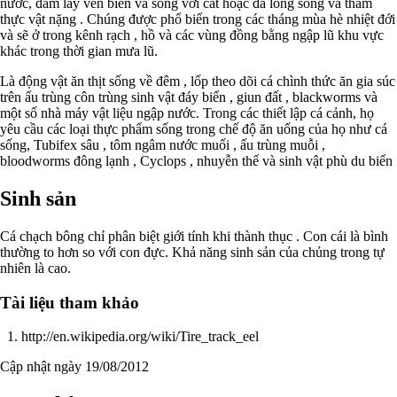
nước, đầm lầy ven biển và sông với cát hoặc đá lòng sông và thảm
thực vật nặng . Chúng được phổ biến trong các tháng mùa hè nhiệt đới
và sẽ ở trong kênh rạch , hồ và các vùng đồng bằng ngập lũ khu vực
khác trong thời gian mưa lũ.
Là động vật ăn thịt sống về đêm , lốp theo dõi cá chình thức ăn gia súc
trên ấu trùng côn trùng sinh vật đáy biển , giun đất , blackworms và
một số nhà máy vật liệu ngập nước. Trong các thiết lập cá cảnh, họ
yêu cầu các loại thực phẩm sống trong chế độ ăn uống của họ như cá
sống, Tubifex sâu , tôm ngâm nước muối , ấu trùng muỗi ,
bloodworms đông lạnh , Cyclops , nhuyễn thể và sinh vật phù du biển
Sinh sản
Cá chạch bông chỉ phân biệt giới tính khi thành thục . Con cái là bình
thường to hơn so với con đực. Khả năng sinh sản của chủng trong tự
nhiên là cao.
Tài liệu tham khảo
http://en.wikipedia.org/wiki/Tire_track_eel
Cập nhật ngày 19/08/2012