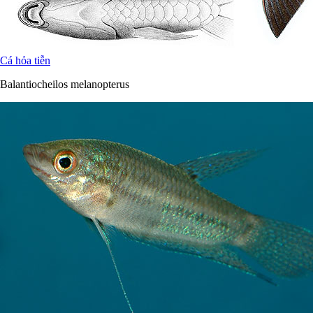
Cá hỏa tiễn
Balantiocheilos melanopterus