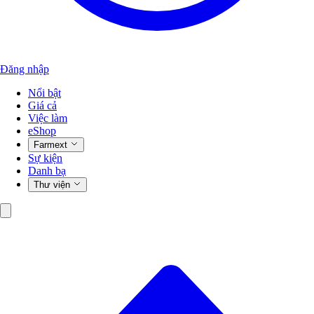
Đăng nhập
Nổi bật
Giá cả
Việc làm
eShop
Farmext
Sự kiện
Danh bạ
Thư viện