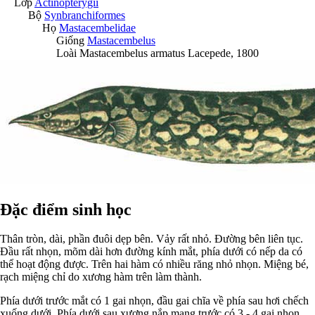
Lớp
Actinopterygii
Bộ
Synbranchiformes
Họ
Mastacembelidae
Giống
Mastacembelus
Loài
Mastacembelus armatus
Lacepede, 1800
Đặc điểm sinh học
Thân tròn, dài, phần đuôi dẹp bên. Vảy rất nhỏ. Đường bên liên tục.
Đầu rất nhọn, mõm dài hơn đường kính mắt, phía dưới có nếp da có
thể hoạt động được. Trên hai hàm có nhiều răng nhỏ nhọn. Miệng bé,
rạch miệng chỉ do xương hàm trên làm thành.
Phía dưới trước mắt có 1 gai nhọn, đầu gai chĩa về phía sau hơi chếch
xuống dưới. Phía dưới sau xương nắp mang trước có 3 - 4 gai nhọn.