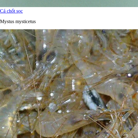
Cá chốt sọc
Mystus mysticetus