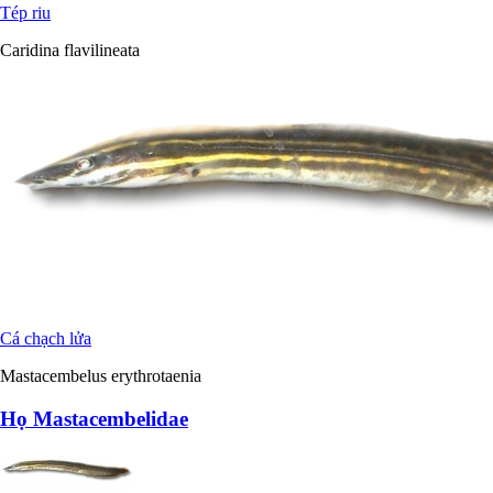
Tép riu
Caridina flavilineata
Cá chạch lửa
Mastacembelus erythrotaenia
Họ Mastacembelidae