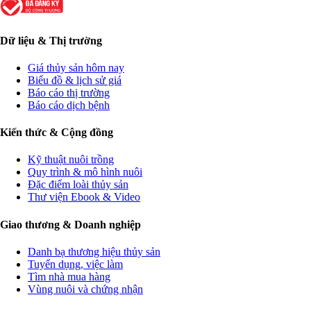
Dữ liệu & Thị trường
Giá thủy sản hôm nay
Biểu đồ & lịch sử giá
Báo cáo thị trường
Báo cáo dịch bệnh
Kiến thức & Cộng đồng
Kỹ thuật nuôi trồng
Quy trình & mô hình nuôi
Đặc điểm loài thủy sản
Thư viện Ebook & Video
Giao thương & Doanh nghiệp
Danh bạ thương hiệu thủy sản
Tuyển dụng, việc làm
Tìm nhà mua hàng
Vùng nuôi và chứng nhận