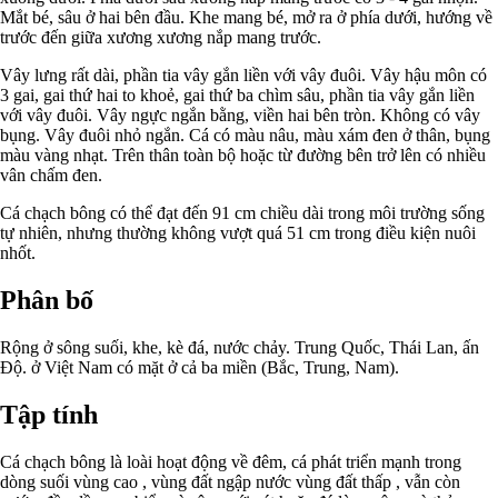
Mắt bé, sâu ở hai bên đầu. Khe mang bé, mở ra ở phía dưới, hướng về
trước đến giữa xương xương nắp mang trước.
Vây lưng rất dài, phần tia vây gắn liền với vây đuôi. Vây hậu môn có
3 gai, gai thứ hai to khoẻ, gai thứ ba chìm sâu, phần tia vây gắn liền
với vây đuôi. Vây ngực ngắn bằng, viền hai bên tròn. Không có vây
bụng. Vây đuôi nhỏ ngắn. Cá có màu nâu, màu xám đen ở thân, bụng
màu vàng nhạt. Trên thân toàn bộ hoặc từ đường bên trở lên có nhiều
vân chấm đen.
Cá chạch bông có thể đạt đến 91 cm chiều dài trong môi trường sống
tự nhiên, nhưng thường không vượt quá 51 cm trong điều kiện nuôi
nhốt.
Phân bố
Rộng ở sông suối, khe, kè đá, nước chảy. Trung Quốc, Thái Lan, ấn
Độ. ở Việt Nam có mặt ở cả ba miền (Bắc, Trung, Nam).
Tập tính
Cá chạch bông là loài hoạt động về đêm, cá phát triển mạnh trong
dòng suối vùng cao , vùng đất ngập nước vùng đất thấp , vẫn còn