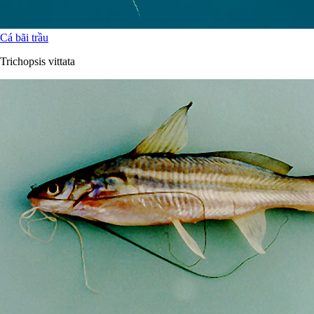
Cá bãi trầu
Trichopsis vittata