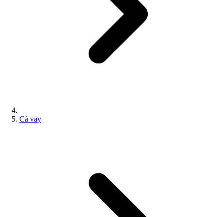
Cá vảy