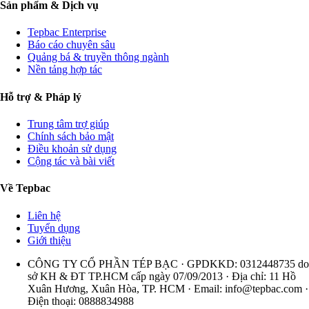
Sản phẩm & Dịch vụ
Tepbac Enterprise
Báo cáo chuyên sâu
Quảng bá & truyền thông ngành
Nền tảng hợp tác
Hỗ trợ & Pháp lý
Trung tâm trợ giúp
Chính sách bảo mật
Điều khoản sử dụng
Cộng tác và bài viết
Về Tepbac
Liên hệ
Tuyển dụng
Giới thiệu
CÔNG TY CỔ PHẦN TÉP BẠC · GPDKKD: 0312448735 do
sở KH & ĐT TP.HCM cấp ngày 07/09/2013 · Địa chỉ: 11 Hồ
Xuân Hương, Xuân Hòa, TP. HCM · Email:
info@tepbac.com
·
Điện thoại: 0888834988