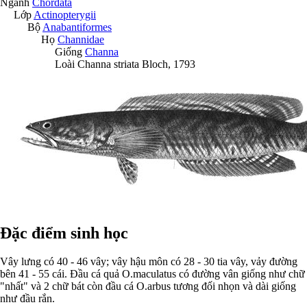
Ngành
Chordata
Lớp
Actinopterygii
Bộ
Anabantiformes
Họ
Channidae
Giống
Channa
Loài
Channa striata
Bloch, 1793
Đặc điểm sinh học
Vây lưng có 40 - 46 vây; vây hậu môn có 28 - 30 tia vây, vảy đường
bên 41 - 55 cái. Ðầu cá quả O.maculatus có đường vân giống như chữ
"nhất" và 2 chữ bát còn đầu cá O.arbus tương đối nhọn và dài giống
như đầu rắn.