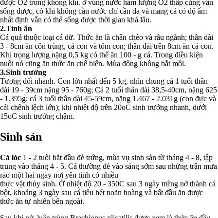
được O2 trong không khí. ở vùng nước hàm lượng O2 thấp cũng vẫn
sống được, có khi không cần nước chỉ cần da và mang cá có độ ẩm
nhất định vẫn có thể sống được thời gian khá lâu.
2.Tính ăn
Cá quả thuộc loại cá dữ. Thức ăn là chân chèo và râu ngành; thân dài
3 - 8cm ăn côn trùng, cá con và tôm con; thân dài trên 8cm ăn cá con.
Khi trọng lượng nặng 0,5 kg có thể ăn 100 - g cá. Trong điều kiện
nuôi nó cũng ăn thức ăn chế biến. Mùa đông không bắt mồi.
3.Sinh trưởng
Tương đối nhanh. Con lớn nhất đến 5 kg, nhìn chung cá 1 tuổi thân
dài 19 - 39cm nặng 95 - 760g; Cá 2 tuổi thân dài 38,5-40cm, nặng 625
- 1.395g; cá 3 tuổi thân dài 45-59cm, nặng 1.467 - 2.031g (con đực và
cái chênh lệch lớn); khi nhiệt độ trên 20oC sinh trưởng nhanh, dưới
15oC sinh trưởng chậm.
Sinh sản
Cá lóc
1 - 2 tuổi bắt đầu đẻ trứng, mùa vụ sinh sản từ tháng 4 - 8, tập
trung vào tháng 4 - 5. Cá thường đẻ vào sáng sớm sau những trận mưa
rào một hai ngày nơi yên tỉnh có nhiều
thực vật thủy sinh. Ở nhiệt độ 20 - 350C sau 3 ngày trứng nở thành cá
bột, khoảng 3 ngày sau cá tiêu hết noãn hoàng và bất đầu ăn được
thức ăn tự nhiên bên ngoài.
Sau khi nở, luân trùng Brachionus plicatilis được xem là thức ăn đầu