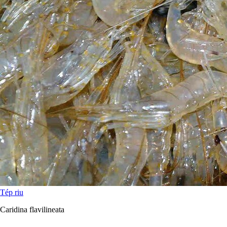
Tép riu
Caridina flavilineata