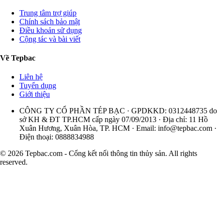
Trung tâm trợ giúp
Chính sách bảo mật
Điều khoản sử dụng
Cộng tác và bài viết
Về Tepbac
Liên hệ
Tuyển dụng
Giới thiệu
CÔNG TY CỔ PHẦN TÉP BẠC · GPDKKD: 0312448735 do
sở KH & ĐT TP.HCM cấp ngày 07/09/2013 · Địa chỉ: 11 Hồ
Xuân Hương, Xuân Hòa, TP. HCM · Email:
info@tepbac.com
·
Điện thoại: 0888834988
© 2026 Tepbac.com - Cổng kết nối thông tin thủy sản. All rights
reserved.