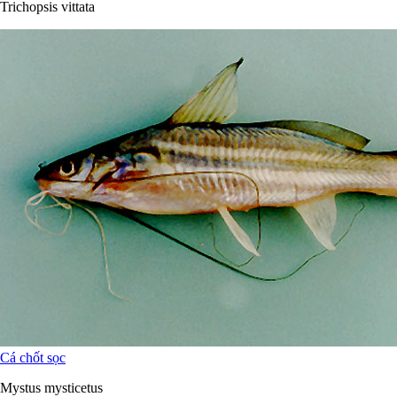
Trichopsis vittata
Cá chốt sọc
Mystus mysticetus