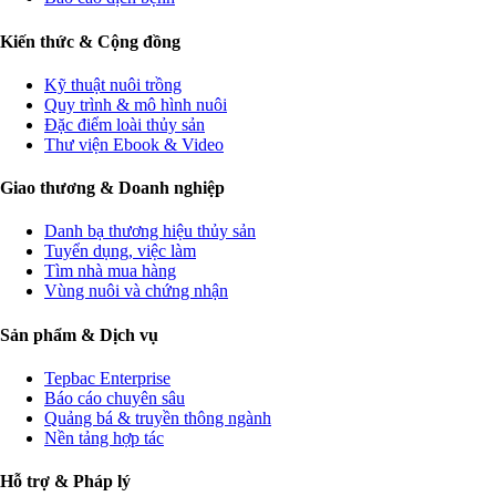
Kiến thức & Cộng đồng
Kỹ thuật nuôi trồng
Quy trình & mô hình nuôi
Đặc điểm loài thủy sản
Thư viện Ebook & Video
Giao thương & Doanh nghiệp
Danh bạ thương hiệu thủy sản
Tuyển dụng, việc làm
Tìm nhà mua hàng
Vùng nuôi và chứng nhận
Sản phẩm & Dịch vụ
Tepbac Enterprise
Báo cáo chuyên sâu
Quảng bá & truyền thông ngành
Nền tảng hợp tác
Hỗ trợ & Pháp lý