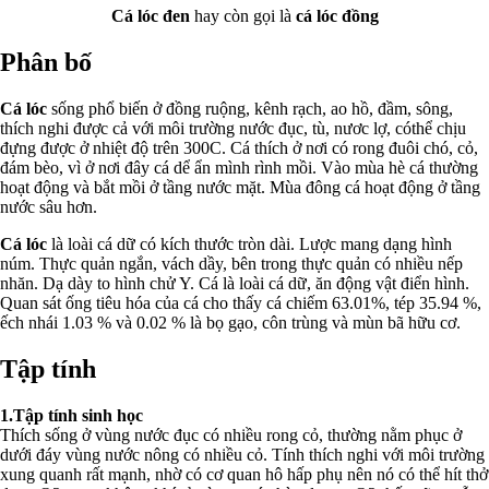
Cá lóc đen
hay còn gọi là
cá lóc đồng
Phân bố
Cá lóc
sống phổ biến ở đồng ruộng, kênh rạch, ao hồ, đầm, sông,
thích nghi được cả với môi trường nước đục, tù, nươc lợ, cóthể chịu
đựng được ở nhiệt độ trên 300C. Cá thích ở nơi có rong đuôi chó, cỏ,
đám bèo, vì ở nơi đây cá dể ẩn mình rình mồi. Vào mùa hè cá thường
hoạt động và bắt mồi ở tầng nước mặt. Mùa đông cá hoạt động ở tầng
nước sâu hơn.
Cá lóc
là loài cá dữ có kích thước tròn dài. Lược mang dạng hình
núm. Thực quản ngắn, vách dầy, bên trong thực quản có nhiều nếp
nhăn. Dạ dày to hình chử Y. Cá là loài cá dữ, ăn động vật điển hình.
Quan sát ống tiêu hóa của cá cho thấy cá chiếm 63.01%, tép 35.94 %,
ếch nhái 1.03 % và 0.02 % là bọ gạo, côn trùng và mùn bã hữu cơ.
Tập tính
1.Tập tính sinh học
Thích sống ở vùng nước đục có nhiều rong cỏ, thường nằm phục ở
dưới đáy vùng nước nông có nhiều cỏ. Tính thích nghi với môi trường
xung quanh rất mạnh, nhờ có cơ quan hô hấp phụ nên nó có thể hít thở