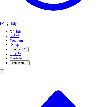
Đăng nhập
Nổi bật
Giá cả
Việc làm
eShop
Farmext
Sự kiện
Danh bạ
Thư viện