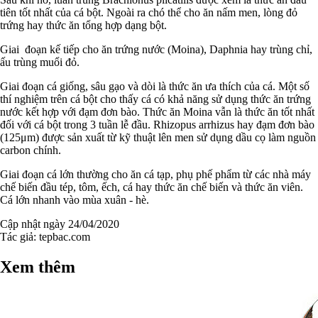
tiên tốt nhất của cá bột. Ngoài ra chó thể cho ăn nấm men, lòng đỏ
trứng hay thức ăn tổng hợp dạng bột.
Giai đoạn kế tiếp cho ăn trứng nước (Moina), Daphnia hay trùng chỉ,
ấu trùng muổi đỏ.
Giai đoạn cá giống, sâu gạo và dòi là thức ăn ưa thích của cá. Một số
thí nghiệm trên cá bột cho thấy cá có khả năng sử dụng thức ăn trứng
nước kết hợp với đạm đơn bào. Thức ăn Moina vẫn là thức ăn tốt nhất
đối với cá bột trong 3 tuần lễ đầu. Rhizopus arrhizus hay đạm đơn bào
(125μm) được sản xuất từ kỹ thuật lên men sử dụng dầu cọ làm nguồn
carbon chính.
Giai đoạn cá lớn thường cho ăn cá tạp, phụ phế phẩm từ các nhà máy
chế biến đầu tép, tôm, ếch, cá hay thức ăn chế biến và thức ăn viên.
Cá lớn nhanh vào mùa xuân - hè.
Cập nhật ngày 24/04/2020
Tác giả:
tepbac.com
Xem thêm