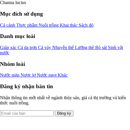
Channa lucius
Mục đích sử dụng
Cá cảnh
Thực phẩm
Nuôi trồng
Khai thác
Sách đỏ
Danh mục loài
Giáp xác
Cá da trơn
Cá vảy
Nhuyễn thể
Lưỡng thê
Bò sát
Sinh vật
nước
Nhóm loài
Nước mặn
Nược lợ
Nước ngọt
Khác
Đăng ký nhận bản tin
Nhận thông tin mới nhất về ngành thủy sản, giá cả thị trường và kiến
thức nuôi trồng.
Đăng ký