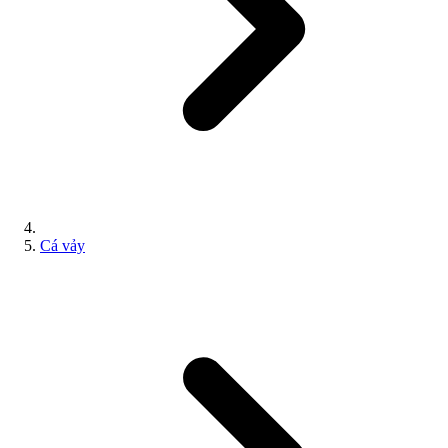
Cá vảy