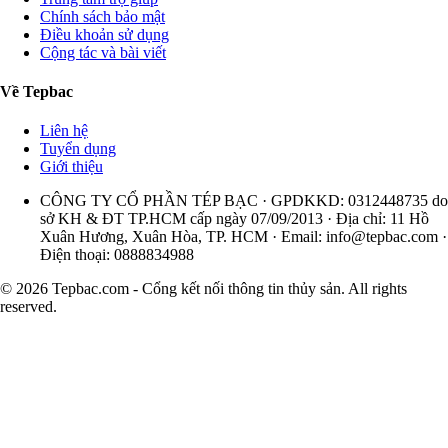
Chính sách bảo mật
Điều khoản sử dụng
Cộng tác và bài viết
Về Tepbac
Liên hệ
Tuyển dụng
Giới thiệu
CÔNG TY CỔ PHẦN TÉP BẠC · GPDKKD: 0312448735 do
sở KH & ĐT TP.HCM cấp ngày 07/09/2013 · Địa chỉ: 11 Hồ
Xuân Hương, Xuân Hòa, TP. HCM · Email:
info@tepbac.com
·
Điện thoại: 0888834988
© 2026 Tepbac.com - Cổng kết nối thông tin thủy sản. All rights
reserved.