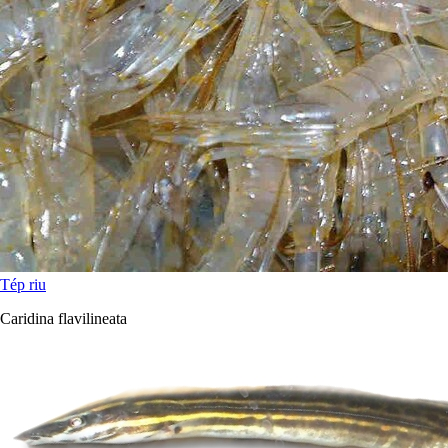
Tép riu
Caridina flavilineata