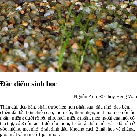
Đặc điểm sinh học
Nguồn Ảnh: © Choy Heng Wah
Thân dài, dẹp bên, phần trước hẹp hơn phần sau, đầu nhỏ, dẹp bên,
chiều dài lớn hơn chiều cao, mõm dài, thon nhọn, mút mõm có đôi râu
ngắn, miệng dưới rõ rệt, nhỏ, rạch miệng ngắn, mép ngoài của môi có
tua thịt, có 3 đôi râu, 1 đôi râu mõm, 1 đôi râu hàm trên và 1 đôi râu ở
gốc miệng, mắt nhỏ, ở sát đỉnh đầu, khoảng cách 2 mắt hẹp và phẳng,
giữa mắt và mũi có 1 gai nhọn.