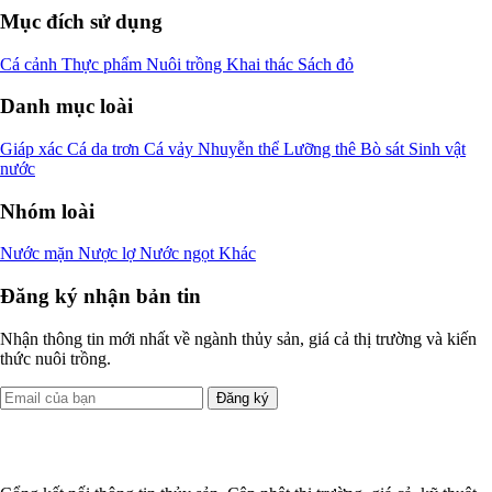
Mục đích sử dụng
Cá cảnh
Thực phẩm
Nuôi trồng
Khai thác
Sách đỏ
Danh mục loài
Giáp xác
Cá da trơn
Cá vảy
Nhuyễn thể
Lưỡng thê
Bò sát
Sinh vật
nước
Nhóm loài
Nước mặn
Nược lợ
Nước ngọt
Khác
Đăng ký nhận bản tin
Nhận thông tin mới nhất về ngành thủy sản, giá cả thị trường và kiến
thức nuôi trồng.
Đăng ký