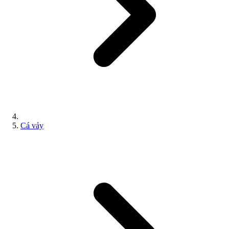
Cá vảy