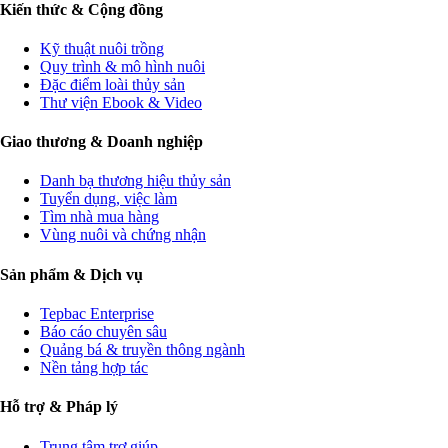
Kiến thức & Cộng đồng
Kỹ thuật nuôi trồng
Quy trình & mô hình nuôi
Đặc điểm loài thủy sản
Thư viện Ebook & Video
Giao thương & Doanh nghiệp
Danh bạ thương hiệu thủy sản
Tuyển dụng, việc làm
Tìm nhà mua hàng
Vùng nuôi và chứng nhận
Sản phẩm & Dịch vụ
Tepbac Enterprise
Báo cáo chuyên sâu
Quảng bá & truyền thông ngành
Nền tảng hợp tác
Hỗ trợ & Pháp lý
Trung tâm trợ giúp