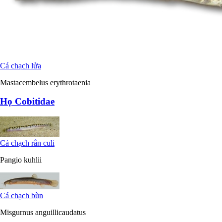
Cá chạch lửa
Mastacembelus erythrotaenia
Họ Cobitidae
Cá chạch rắn culi
Pangio kuhlii
Cá chạch bùn
Misgurnus anguillicaudatus