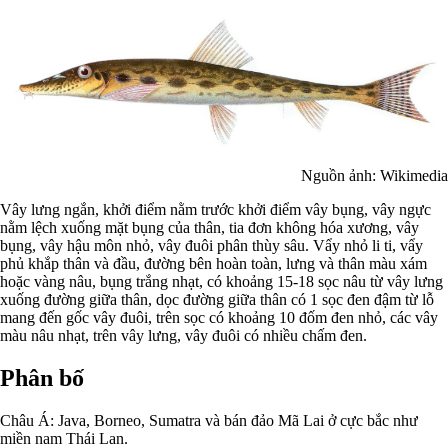
Nguồn ảnh: Wikimedia
Vây lưng ngắn, khởi điểm nằm trước khởi điểm vây bụng, vây ngực
nằm lệch xuống mặt bụng của thân, tia đơn không hóa xương, vây
bụng, vây hậu môn nhỏ, vây đuôi phân thùy sâu. Vẩy nhỏ li ti, vẩy
phủ khắp thân và đầu, đường bên hoàn toàn, lưng và thân màu xám
hoặc vàng nâu, bụng trắng nhạt, có khoảng 15-18 sọc nâu từ vây lưng
xuống đường giữa thân, dọc đường giữa thân có 1 sọc đen đậm từ lỗ
mang đến gốc vây đuôi, trên sọc có khoảng 10 đốm đen nhỏ, các vây
màu nâu nhạt, trên vây lưng, vây đuôi có nhiều chấm đen.
Phân bố
Châu Á: Java, Borneo, Sumatra và bán đảo Mã Lai ở cực bắc như
miền nam Thái Lan.