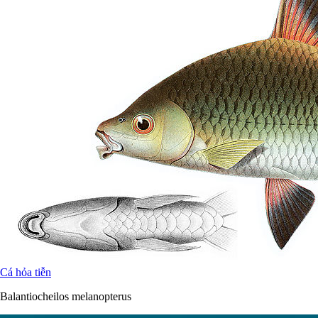
Cá hỏa tiễn
Balantiocheilos melanopterus