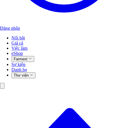
Đăng nhập
Nổi bật
Giá cả
Việc làm
eShop
Farmext
Sự kiện
Danh bạ
Thư viện