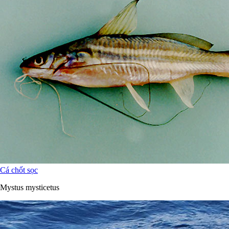
Cá chốt sọc
Mystus mysticetus