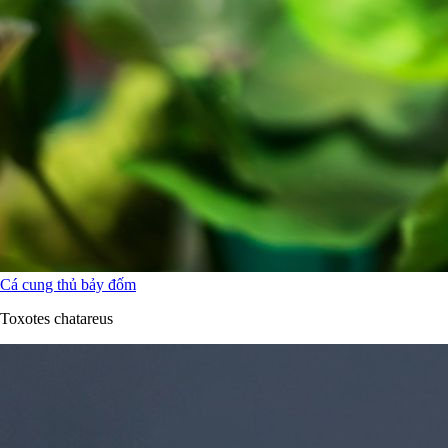
Cá cung thủ bảy đốm
Toxotes chatareus