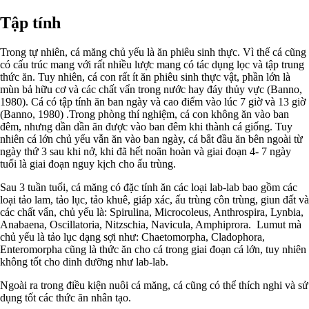
Tập tính
Trong tự nhiên, cá măng chủ yếu là ăn phiêu sinh thực. Vì thế cá cũng
có cấu trúc mang với rất nhiều lược mang có tác dụng lọc và tập trung
thức ăn. Tuy nhiên, cá con rất ít ăn phiêu sinh thực vật, phần lớn là
mùn bả hữu cơ và các chất vẩn trong nước hay đáy thủy vực (Banno,
1980). Cá có tập tính ăn ban ngày và cao điểm vào lúc 7 giờ và 13 giờ
(Banno, 1980) .Trong phòng thí nghiệm, cá con không ăn vào ban
đêm, nhưng dần dần ăn được vào ban đêm khi thành cá giống. Tuy
nhiên cá lớn chủ yếu vẫn ăn vào ban ngày, cá bắt đầu ăn bên ngoài từ
ngày thứ 3 sau khi nở, khi đã hết noãn hoàn và giai đoạn 4- 7 ngày
tuổi là giai đoạn nguy kịch cho ấu trùng.
Sau 3 tuần tuổi, cá măng có đặc tính ăn các loại lab-lab bao gồm các
loại tảo lam, tảo lục, tảo khuê, giáp xác, ấu trùng côn trùng, giun đất và
các chất vẩn, chủ yếu là: Spirulina, Microcoleus, Anthrospira, Lynbia,
Anabaena, Oscillatoria, Nitzschia, Navicula, Amphiprora. Lumut mà
chủ yếu là tảo lục dạng sợi như: Chaetomorpha, Cladophora,
Enteromorpha cũng là thức ăn cho cá trong giai đoạn cá lớn, tuy nhiên
không tốt cho dinh dưỡng như lab-lab.
Ngoài ra trong điều kiện nuôi cá măng, cá cũng có thể thích nghi và sử
dụng tốt các thức ăn nhân tạo.