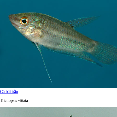
Cá bãi trầu
Trichopsis vittata