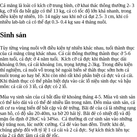
Cá măng là loài có kích cỡ trung bình, cỡ khai thác thông thường 2- 3
kg, cỡ tối đa bắt gặp có thể 13 kg, cá có tốc độ lớn khá nhanh, trong
điều kiện tự nhiên, 10- 14 ngày sau khi nở cá đạt 2.5- 3 cm, khi có
nhiều lab-lab cá có thể đạt 0.3- 0.4 kg sau 4 tháng nuôi.
Sinh sản
Tùy từng vùng nuôi với điều kiện tự nhiên khác nhau, tuổi thành thục
của cá măng cũng khác nhau. Cá cái thông thường thành thục ở 5-6
năm tuổi, cá đực ở 4 năm tuổi. Kích cỡ cá đực khi thành thục dài
khoảng 0.9m, cá cái khoảng 1m, trọng lượng 2-3kg. Trong điều kiện
thí nghiệm, cá nuôi vỗ trong bè ngoài biển sẽ thàh thục sớm hơn cá
nuôi trong ao hay bể. Khi còn nhỏ rất khó phân biệt cá đực và cá cái.
Khi thành thục có thể phân biệt dựa vào các lỗ niệu sinh dục và hậu
môn: cá cái có 3 lỗ, cá đực có 2 lỗ.
Mùa vụ sinh sản của cá bắt đầu từ khoảng tháng 4-5. Mùa vũ sinh sản
có thể kéo dài và có thể đẻ nhiều lần trong năm. Đến mùa sinh sản, cá
di cư ra vùng biển để bắt cặp và đẻ trứng. Bãi đẻ của cá là những rạng
san hô, có độ sâu 20-40m, xa bờ 20 hải lý. Bãi đẻ có nhiệt độ và độ
mặn ổn định ở 28oC và 34%o. Cá thường di cư sinh sản vào những
kỳ trăng non, lúc nước cường. Cá đẻ vào ban đêm. Trước khi đẻ,
chúng ghép đôi với tỷ lệ 1 cá cái và 2 cá đực. Sự kích thích liên tục
của 2 cá đực làm cá cái đẻ rốc.