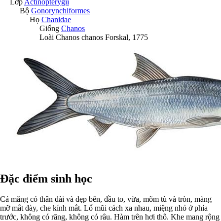
Lớp
Actinopterygii
Bộ
Gonorynchiformes
Họ
Chanidae
Giống
Chanos
Loài
Chanos chanos
Forskal, 1775
Đặc điểm sinh học
Cá măng có thân dài và dẹp bên, đầu to, vừa, mõm tù và tròn, màng
mỡ mắt dày, che kính mắt. Lổ mũi cách xa nhau, miệng nhỏ ở phía
trước, không có răng, không có râu. Hàm trên hơi thô. Khe mang rộng