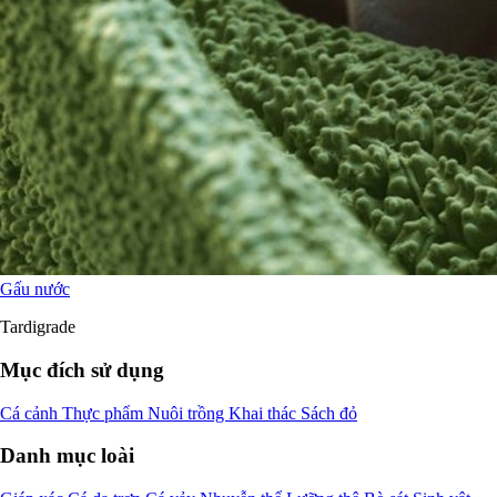
Gấu nước
Tardigrade
Mục đích sử dụng
Cá cảnh
Thực phẩm
Nuôi trồng
Khai thác
Sách đỏ
Danh mục loài