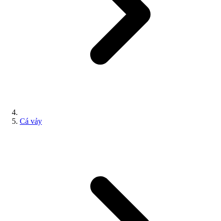
Cá vảy