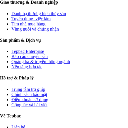
Giao thương & Doanh nghiệp
Danh bạ thương hiệu thủy sản
Tuyển dụng, việc làm
Tìm nhà mua hàng
Vùng nuôi và chứng nhận
Sản phẩm & Dịch vụ
Tepbac Enterprise
Báo cáo chuyên sâu
Quảng bá & truyền thông ngành
Nền tảng hợp tác
Hỗ trợ & Pháp lý
Trung tâm trợ giúp
Chính sách bảo mật
Điều khoản sử dụng
Cộng tác và bài viết
Về Tepbac
Liên hệ