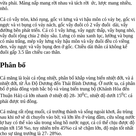
vừa phải. Màng nấp mang rời nhau và tách rời ức, lược mang nhiều,
nhỏ.
Cá có vẫy tròn, khó rụng, gốc vi lưng và vi hậu môn có vảy bẹ, gốc vi
ngực và vi bụng có vảy nách, gốc vây đuôi có 2 vẩy đuôi dài, vẩy
đường bên phát triển. Cá có 1 vây lưng, vây ngực thấp, vây bụng nhỏ,
vây đuôi rộng chia 2 thùy sâu. Lưng có màu xanh lục, lường và bụng
có màu trắng, mép vây lưng vây hậu môn và vây đuôi đều có viềng
đen, vây ngực và vây bụng đen ở gốc. Chiều dài thân cá không kể
đuôi gấp 3.5 lần chiều cao thân.
Phân bố
Cá măng là loài cá rộng nhiệt, phân bố khắp vùng biển nhiệt đới, và á
nhiệt đới, từ Ân Độ Dương đến Thái Bình Dương. Ở nước ta, cá phân
bố ở phía đông vịnh bắc bộ và vùng biển trung bộ (Khánh Hòa đến
0
0
Thuận Hải) cá lớn nhanh ở nhiệt độ 28- 30
C, nhiệt độ dưới 15
C cá
phải được trú đông.
Cá măng rất rộng muối, cá trưởng thành và sống ngoài khơi, ấu trùng
sau khi nở sẽ di chuyển vào bờ, và lớn lên ở vùng đầm, cửa sông nước
lợ hay có thể vào sâu trong sông hồ nước ngọt, cá có thể chịu được độ
mặn tới 158 %o, tuy nhiên trên 45%o cá sẽ chậm lớn, độ mặn tốt nhất
cho sự tăng trưởng là 27- 28%o.