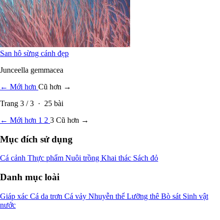
San hô sừng cánh đẹp
Junceella gemmacea
← Mới hơn
Cũ hơn →
Trang
3
/
3
·
25
bài
← Mới hơn
1
2
3
Cũ hơn →
Mục đích sử dụng
Cá cảnh
Thực phẩm
Nuôi trồng
Khai thác
Sách đỏ
Danh mục loài
Giáp xác
Cá da trơn
Cá vảy
Nhuyễn thể
Lưỡng thê
Bò sát
Sinh vật
nước