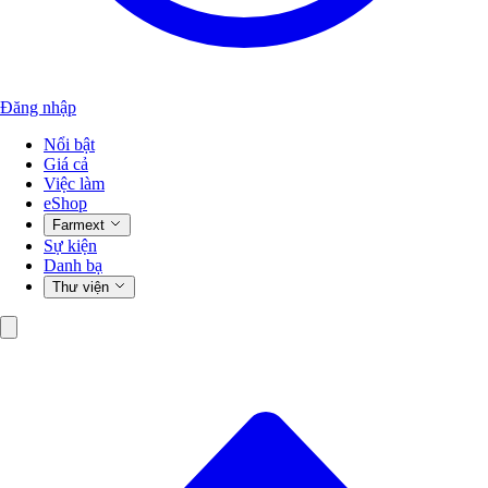
Đăng nhập
Nổi bật
Giá cả
Việc làm
eShop
Farmext
Sự kiện
Danh bạ
Thư viện