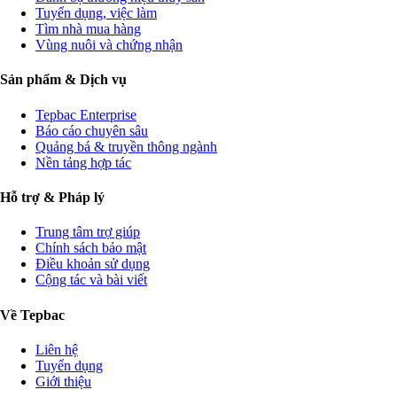
Tuyển dụng, việc làm
Tìm nhà mua hàng
Vùng nuôi và chứng nhận
Sản phẩm & Dịch vụ
Tepbac Enterprise
Báo cáo chuyên sâu
Quảng bá & truyền thông ngành
Nền tảng hợp tác
Hỗ trợ & Pháp lý
Trung tâm trợ giúp
Chính sách bảo mật
Điều khoản sử dụng
Cộng tác và bài viết
Về Tepbac
Liên hệ
Tuyển dụng
Giới thiệu