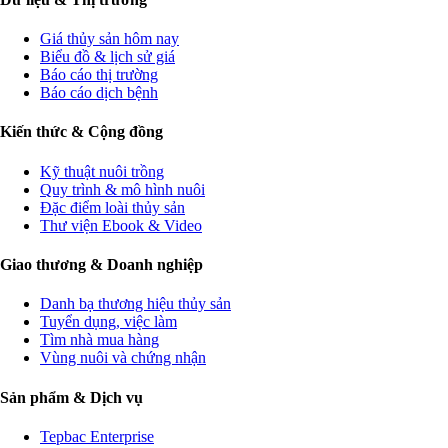
Giá thủy sản hôm nay
Biểu đồ & lịch sử giá
Báo cáo thị trường
Báo cáo dịch bệnh
Kiến thức & Cộng đồng
Kỹ thuật nuôi trồng
Quy trình & mô hình nuôi
Đặc điểm loài thủy sản
Thư viện Ebook & Video
Giao thương & Doanh nghiệp
Danh bạ thương hiệu thủy sản
Tuyển dụng, việc làm
Tìm nhà mua hàng
Vùng nuôi và chứng nhận
Sản phẩm & Dịch vụ
Tepbac Enterprise