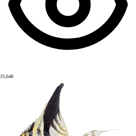
35,648