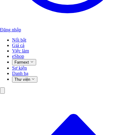
Đăng nhập
Nổi bật
Giá cả
Việc làm
eShop
Farmext
Sự kiện
Danh bạ
Thư viện