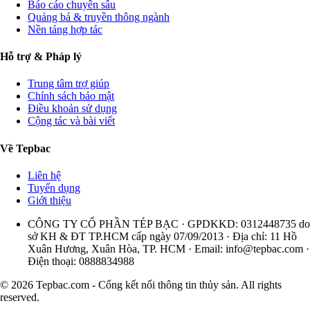
Báo cáo chuyên sâu
Quảng bá & truyền thông ngành
Nền tảng hợp tác
Hỗ trợ & Pháp lý
Trung tâm trợ giúp
Chính sách bảo mật
Điều khoản sử dụng
Cộng tác và bài viết
Về Tepbac
Liên hệ
Tuyển dụng
Giới thiệu
CÔNG TY CỔ PHẦN TÉP BẠC · GPDKKD: 0312448735 do
sở KH & ĐT TP.HCM cấp ngày 07/09/2013 · Địa chỉ: 11 Hồ
Xuân Hương, Xuân Hòa, TP. HCM · Email:
info@tepbac.com
·
Điện thoại: 0888834988
© 2026 Tepbac.com - Cổng kết nối thông tin thủy sản. All rights
reserved.