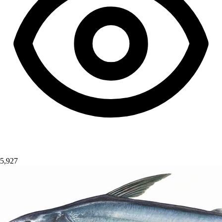
5,927