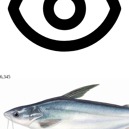
6,345