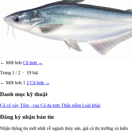
← Mới hơn
Cũ hơn →
Trang
1
/
2
·
19
bài
← Mới hơn
1
2
Cũ hơn →
Danh mục kỹ thuật
Cá có vảy
Tôm - cua
Cá da trơn
Thân mềm
Loài khác
Đăng ký nhận bản tin
Nhận thông tin mới nhất về ngành thủy sản, giá cả thị trường và kiến