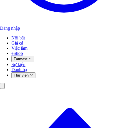
Đăng nhập
Nổi bật
Giá cả
Việc làm
eShop
Farmext
Sự kiện
Danh bạ
Thư viện