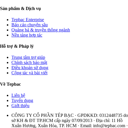
Sản phẩm & Dịch vụ
Tepbac Enterprise
Báo cáo chuyên sâu
Quảng bá & truyền thông ngành
Nền tảng hợp tác
Hỗ trợ & Pháp lý
Trung tâm trợ giúp
Chính sách bảo mật
Điều khoản sử dụng
Cộng tác và bài viết
Về Tepbac
Liên hệ
Tuyển dụng
Giới thiệu
CÔNG TY CỔ PHẦN TÉP BẠC · GPDKKD: 0312448735 do
sở KH & ĐT TP.HCM cấp ngày 07/09/2013 · Địa chỉ: 11 Hồ
Xuân Hương, Xuân Hòa, TP. HCM · Email:
info@tepbac.com
·