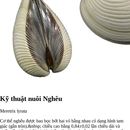
Kỹ thuật nuôi Nghêu
Meretrix lyrata
Cơ thể nghêu được bao bọc bởi hai vỏ bằng nhau có dạng hình tam
giác (gần tròn),&nbsp; chiều cao bằng 0,84±0,02 lần chiều dài và