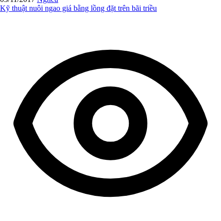
Kỹ thuật nuôi ngao giá bằng lồng đặt trên bãi triều