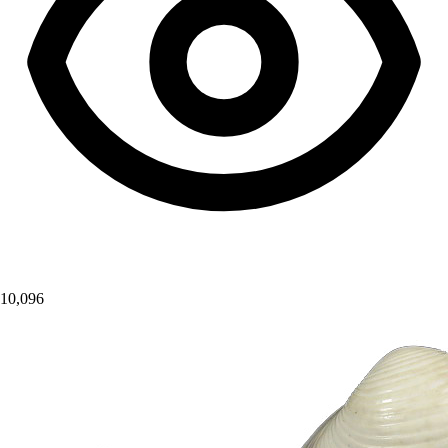
10,096