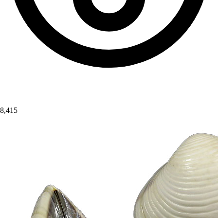
8,415