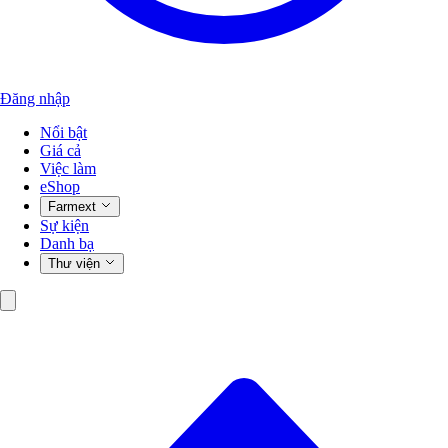
Đăng nhập
Nổi bật
Giá cả
Việc làm
eShop
Farmext
Sự kiện
Danh bạ
Thư viện