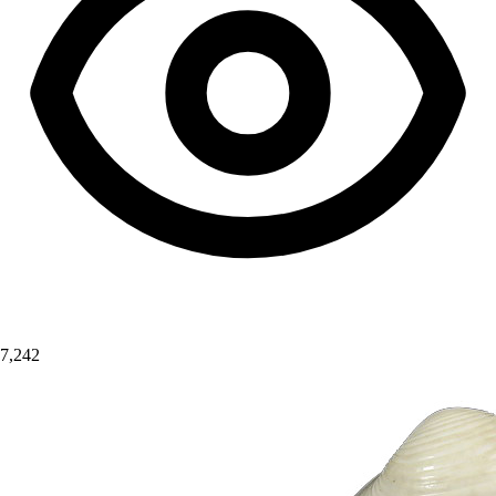
7,242