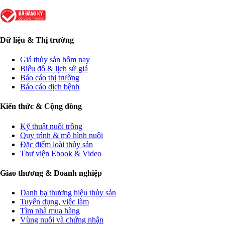
Dữ liệu & Thị trường
Giá thủy sản hôm nay
Biểu đồ & lịch sử giá
Báo cáo thị trường
Báo cáo dịch bệnh
Kiến thức & Cộng đồng
Kỹ thuật nuôi trồng
Quy trình & mô hình nuôi
Đặc điểm loài thủy sản
Thư viện Ebook & Video
Giao thương & Doanh nghiệp
Danh bạ thương hiệu thủy sản
Tuyển dụng, việc làm
Tìm nhà mua hàng
Vùng nuôi và chứng nhận