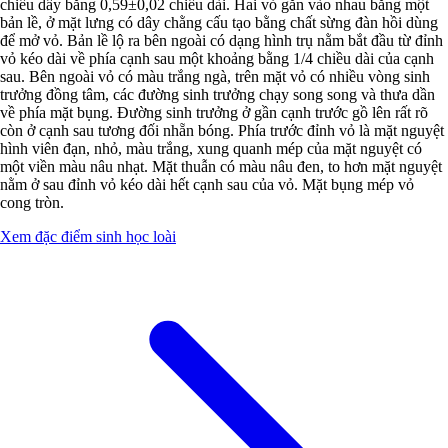
chiều dầy bằng 0,59±0,02 chiều dài. Hai vỏ gắn vào nhau bằng một
bản lề, ở mặt lưng có dây chằng cấu tạo bằng chất sừng đàn hồi dùng
để mở vỏ. Bản lề lộ ra bên ngoài có dạng hình trụ nằm bắt đầu từ đỉnh
vỏ kéo dài về phía cạnh sau một khoảng bằng 1/4 chiều dài của cạnh
sau. Bên ngoài vỏ có màu trắng ngà, trên mặt vỏ có nhiều vòng sinh
trưởng đồng tâm, các đường sinh trưởng chạy song song và thưa dần
về phía mặt bụng. Đường sinh trưởng ở gần cạnh trước gồ lên rất rõ
còn ở cạnh sau tương đối nhẵn bóng. Phía trước đỉnh vỏ là mặt nguyệt
hình viên đạn, nhỏ, màu trắng, xung quanh mép của mặt nguyệt có
một viền màu nâu nhạt. Mặt thuẫn có màu nâu đen, to hơn mặt nguyệt
nằm ở sau đỉnh vỏ kéo dài hết cạnh sau của vỏ. Mặt bụng mép vỏ
cong tròn.
Xem đặc điểm sinh học loài