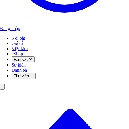
Đăng nhập
Nổi bật
Giá cả
Việc làm
eShop
Farmext
Sự kiện
Danh bạ
Thư viện