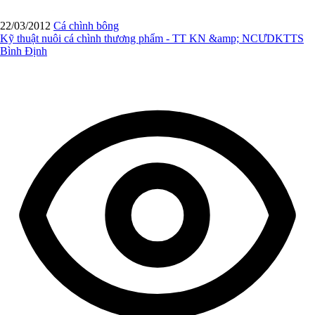
22/03/2012
Cá chình bông
Kỹ thuật nuôi cá chình thương phẩm - TT KN &amp; NCƯDKTTS
Bình Định