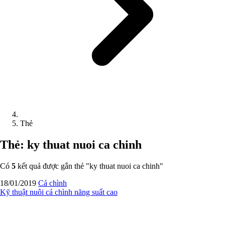
Thẻ
Thẻ: ky thuat nuoi ca chinh
Có
5
kết quả được gắn thẻ "
ky thuat nuoi ca chinh
"
18/01/2019
Cá chình
Kỹ thuật nuôi cá chình năng suất cao