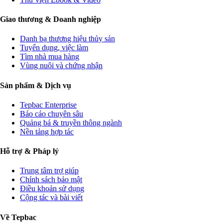
Giao thương & Doanh nghiệp
Danh bạ thương hiệu thủy sản
Tuyển dụng, việc làm
Tìm nhà mua hàng
Vùng nuôi và chứng nhận
Sản phẩm & Dịch vụ
Tepbac Enterprise
Báo cáo chuyên sâu
Quảng bá & truyền thông ngành
Nền tảng hợp tác
Hỗ trợ & Pháp lý
Trung tâm trợ giúp
Chính sách bảo mật
Điều khoản sử dụng
Cộng tác và bài viết
Về Tepbac