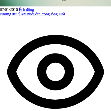
07/01/2016
Ếch đồng
Những lưu ý khi nuôi ếch trong lồng lưới