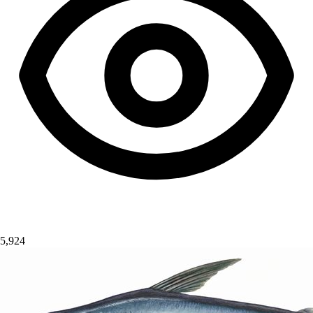
5,924