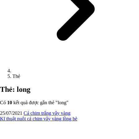
Thẻ
Thẻ: long
Có
10
kết quả được gắn thẻ "
long
"
25/07/2021
Cá chim trắng vây vàng
Kĩ thuật nuôi cá chim vây vàng lồng bè