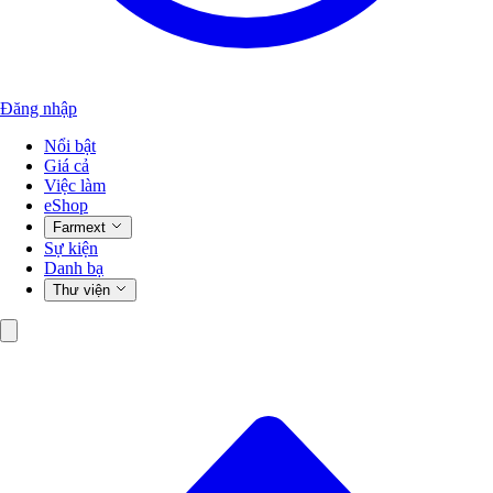
Đăng nhập
Nổi bật
Giá cả
Việc làm
eShop
Farmext
Sự kiện
Danh bạ
Thư viện