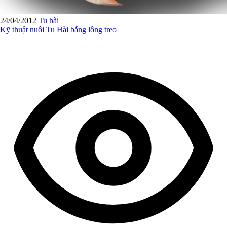
24/04/2012
Tu hài
Kỹ thuật nuôi Tu Hài bằng lồng treo