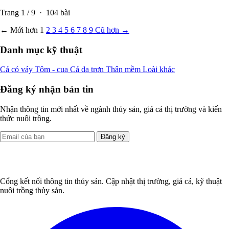
Trang
1
/
9
·
104
bài
← Mới hơn
1
2
3
4
5
6
7
8
9
Cũ hơn →
Danh mục kỹ thuật
Cá có vảy
Tôm - cua
Cá da trơn
Thân mềm
Loài khác
Đăng ký nhận bản tin
Nhận thông tin mới nhất về ngành thủy sản, giá cả thị trường và kiến
thức nuôi trồng.
Đăng ký
Cổng kết nối thông tin thủy sản. Cập nhật thị trường, giá cả, kỹ thuật
nuôi trồng thủy sản.