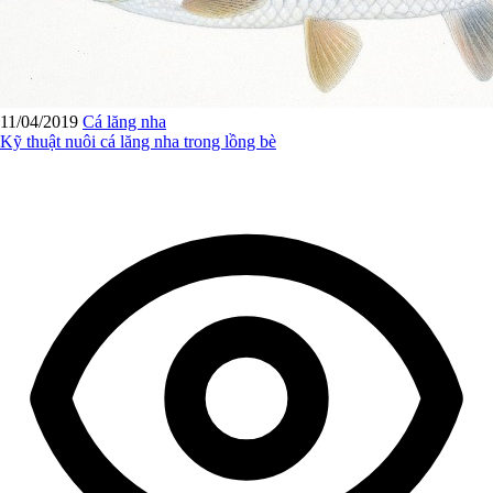
11/04/2019
Cá lăng nha
Kỹ thuật nuôi cá lăng nha trong lồng bè