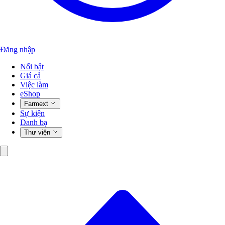
Đăng nhập
Nổi bật
Giá cả
Việc làm
eShop
Farmext
Sự kiện
Danh bạ
Thư viện