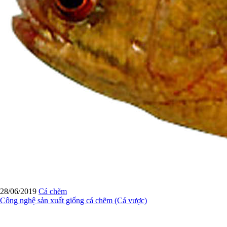
28/06/2019
Cá chẽm
Công nghệ sản xuất giống cá chẽm (Cá vược)