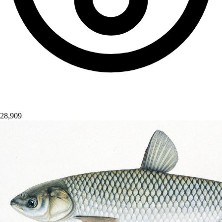
28,909