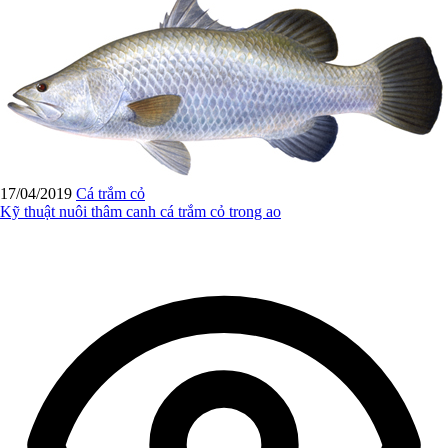
17/04/2019
Cá trắm cỏ
Kỹ thuật nuôi thâm canh cá trắm cỏ trong ao