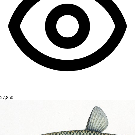
57,850