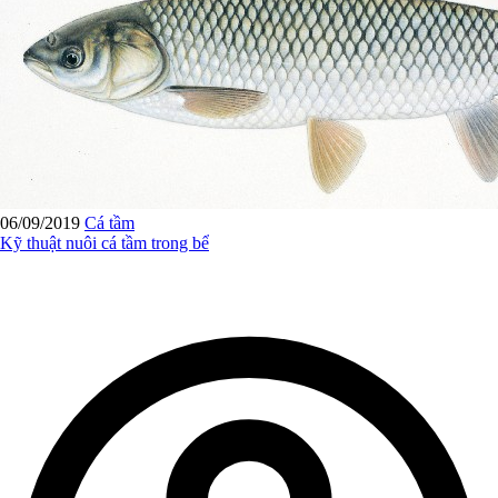
06/09/2019
Cá tầm
Kỹ thuật nuôi cá tầm trong bể