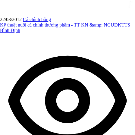
22/03/2012
Cá chình bông
Kỹ thuật nuôi cá chình thương phẩm - TT KN &amp; NCƯDKTTS
Bình Định