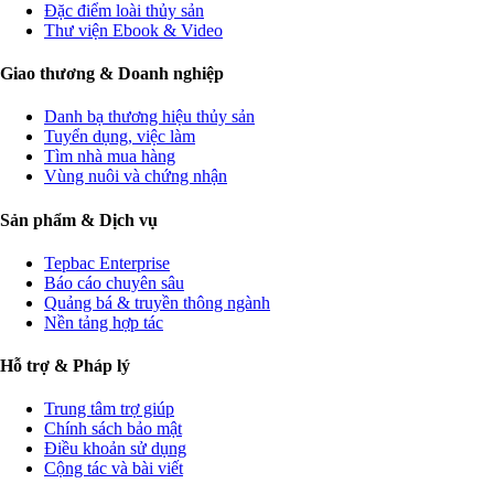
Đặc điểm loài thủy sản
Thư viện Ebook & Video
Giao thương & Doanh nghiệp
Danh bạ thương hiệu thủy sản
Tuyển dụng, việc làm
Tìm nhà mua hàng
Vùng nuôi và chứng nhận
Sản phẩm & Dịch vụ
Tepbac Enterprise
Báo cáo chuyên sâu
Quảng bá & truyền thông ngành
Nền tảng hợp tác
Hỗ trợ & Pháp lý
Trung tâm trợ giúp
Chính sách bảo mật
Điều khoản sử dụng
Cộng tác và bài viết