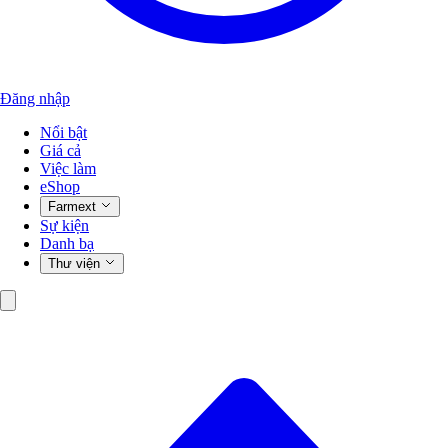
Đăng nhập
Nổi bật
Giá cả
Việc làm
eShop
Farmext
Sự kiện
Danh bạ
Thư viện