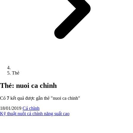
Thẻ
Thẻ: nuoi ca chinh
Có
7
kết quả được gắn thẻ "
nuoi ca chinh
"
18/01/2019
Cá chình
Kỹ thuật nuôi cá chình năng suất cao