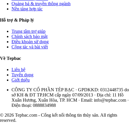
Quảng bá & truyền thông ngành
Nền tảng hợp tác
Hỗ trợ & Pháp lý
Trung tâm trợ giúp
Chính sách bảo mật
Điều khoản sử dụng
Cộng tác và bài viết
Về Tepbac
Liên hệ
Tuyển dụng
Giới thiệu
CÔNG TY CỔ PHẦN TÉP BẠC · GPDKKD: 0312448735 do
sở KH & ĐT TP.HCM cấp ngày 07/09/2013 · Địa chỉ: 11 Hồ
Xuân Hương, Xuân Hòa, TP. HCM · Email:
info@tepbac.com
·
Điện thoại: 0888834988
© 2026 Tepbac.com - Cổng kết nối thông tin thủy sản. All rights
reserved.