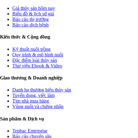
Giá thủy sản hôm nay
Biểu đồ & lịch sử giá
Báo cáo thị trường
Báo cáo dịch bệnh
Kiến thức & Cộng đồng
Kỹ thuật nuôi trồng
Quy trình & mô hình nuôi
Đặc điểm loài thủy sản
Thư viện Ebook & Video
Giao thương & Doanh nghiệp
Danh bạ thương hiệu thủy sản
Tuyển dụng, việc làm
Tìm nhà mua hàng
Vùng nuôi và chứng nhận
Sản phẩm & Dịch vụ
Tepbac Enterprise
Báo cáo chuyên sâu