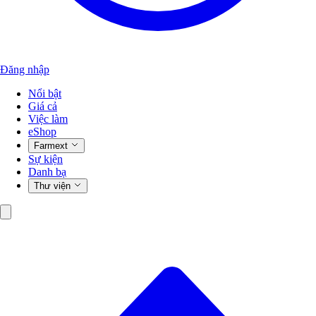
Đăng nhập
Nổi bật
Giá cả
Việc làm
eShop
Farmext
Sự kiện
Danh bạ
Thư viện