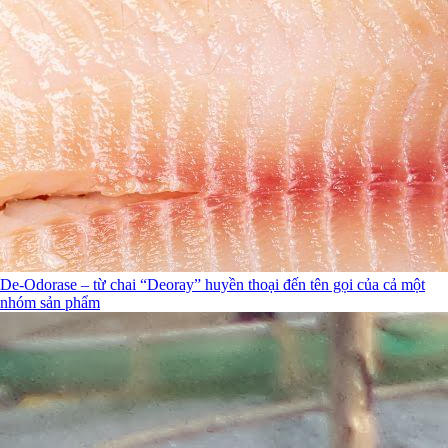
De-Odorase – từ chai “Deoray” huyền thoại đến tên gọi của cả một
nhóm sản phẩm