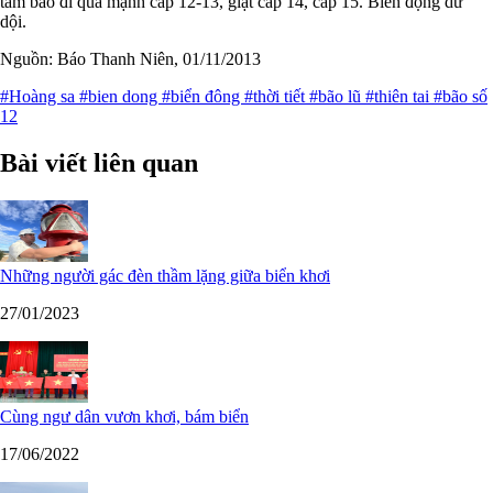
tâm bão đi qua mạnh cấp 12-13, giật cấp 14, cấp 15. Biển động dữ
dội.
Nguồn: Báo Thanh Niên, 01/11/2013
#Hoàng sa
#bien dong
#biển đông
#thời tiết
#bão lũ
#thiên tai
#bão số
12
Bài viết liên quan
Những người gác đèn thầm lặng giữa biển khơi
27/01/2023
Cùng ngư dân vươn khơi, bám biển
17/06/2022