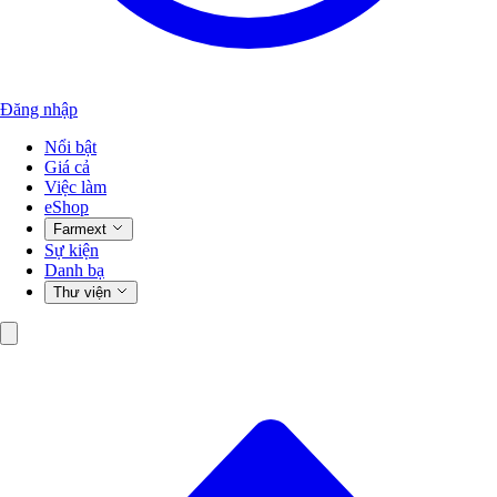
Đăng nhập
Nổi bật
Giá cả
Việc làm
eShop
Farmext
Sự kiện
Danh bạ
Thư viện