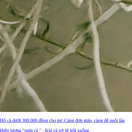
Hồ cá dưới 300.000 đồng cho trẻ: Càng đơn giản, càng dễ nuôi lâu
Hiện tượng "mưa cá " - Khi cá rơi từ trời xuống