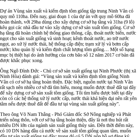
Dự án Vùng sản xuất và kiểm định tôm giống tập trung Ninh Vân có
quy mô 110ha. Đến nay, giai đoạn 1 của dự án với quy mô 60ha đã
hoàn thành, với 29ha dùng cho xây dựng cơ sở hạ tầng và 31ha (9 lô)
kêu gọi các nhà đầu tư vào xây dựng cơ sở sản xuất tôm giống. Cơ sở
hạ tầng đã hoàn chỉnh hệ thống giao thông, cấp, thoát nước biển, nước
ngọt cho sản xuất giống và sinh hoạt; kênh thoát nước, ao trữ nước
ngọt, ao xử lý nước thải, hệ thống cấp điện; trạm xử lý và bơm cấp
nước; khu quản lý và kiểm định chất lượng tôm giống… Một số hạng
mục bị thiệt hại do ảnh hưởng của cơn bão số 12 năm 2017 cơ bản đã
được khắc phục xong.
Ông Ngô Đình Đức - Chủ cơ sở sản xuất giống tại Ninh Phước (thị xã
Ninh Hòa) đánh giá: “Vùng sản xuất và kiểm định tôm giống Ninh
Vân có cơ sở hạ tầng hoàn thiện. Đặc biệt, nguồn nước tại Ninh Vân
rất sạch nên nhiều cơ sở đã tìm hiểu, mong muốn được thuê đất tại đây
để xây dựng cơ sở sản xuất tôm giống. Tôi tìm hiểu được biết tại đây
còn có các hệ thống xử lý nước cấp, nước thải khá hiện đại nên rất yên
tâm nếu được thuê đất để đầu tư tại vùng sản xuất giống này”.
Theo ông Võ Nam Thắng - Phó Giám đốc Sở Nông nghiệp và Phát
triển nông thôn, với cơ sở hạ tầng hoàn thiện, đây là nơi thu hút rất
nhiều DN lớn của ngành sản xuất giống thủy sản. Đến thời điểm này,
có 10 DN hàng đầu cả nước về sản xuất tôm giống quan tâm, muốn
đầu tư sản xuất giống tại đây; trong đó có 5 DN nộp hồ sơ đăng ký