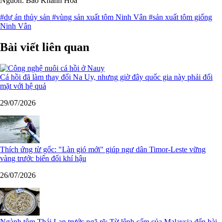
Nguồn: Báo Khánh Hòa
#dự án thủy sản
#vùng sản xuất tôm Ninh Vân
#sản xuất tôm giống
Ninh Vân
Bài viết liên quan
Cá hồi đã làm thay đổi Na Uy, nhưng giờ đây quốc gia này phải đối
mặt với hệ quả
29/07/2026
Thích ứng từ gốc: "Làn gió mới" giúp ngư dân Timor-Leste vững
vàng trước biến đổi khí hậu
26/07/2026
Ngành tôm Thái Lan trước ngã rẽ: Từ lệnh cấm của Malaysia đến bài