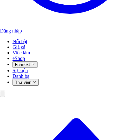
Đăng nhập
Nổi bật
Giá cả
Việc làm
eShop
Farmext
Sự kiện
Danh bạ
Thư viện