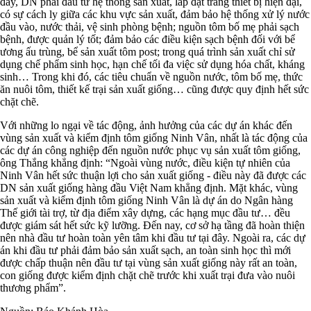
đây, DN phải đầu tư hệ thống sản xuất, lắp đặt trang thiết bị hiện đại,
có sự cách ly giữa các khu vực sản xuất, đảm bảo hệ thống xử lý nước
đầu vào, nước thải, vệ sinh phòng bệnh; nguồn tôm bố mẹ phải sạch
bệnh, được quản lý tốt; đảm bảo các điều kiện sạch bệnh đối với bể
ương ấu trùng, bể sản xuất tôm post; trong quá trình sản xuất chỉ sử
dụng chế phẩm sinh học, hạn chế tối đa việc sử dụng hóa chất, kháng
sinh… Trong khi đó, các tiêu chuẩn về nguồn nước, tôm bố mẹ, thức
ăn nuôi tôm, thiết kế trại sản xuất giống… cũng được quy định hết sức
chặt chẽ.
Với những lo ngại về tác động, ảnh hưởng của các dự án khác đến
vùng sản xuất và kiểm định tôm giống Ninh Vân, nhất là tác động của
các dự án công nghiệp đến nguồn nước phục vụ sản xuất tôm giống,
ông Thắng khẳng định: “Ngoài vùng nước, điều kiện tự nhiên của
Ninh Vân hết sức thuận lợi cho sản xuất giống - điều này đã được các
DN sản xuất giống hàng đầu Việt Nam khẳng định. Mặt khác, vùng
sản xuất và kiểm định tôm giống Ninh Vân là dự án do Ngân hàng
Thế giới tài trợ, từ địa điểm xây dựng, các hạng mục đầu tư… đều
được giám sát hết sức kỹ lưỡng. Đến nay, cơ sở hạ tầng đã hoàn thiện
nên nhà đầu tư hoàn toàn yên tâm khi đầu tư tại đây. Ngoài ra, các dự
án khi đầu tư phải đảm bảo sản xuất sạch, an toàn sinh học thì mới
được chấp thuận nên đầu tư tại vùng sản xuất giống này rất an toàn,
con giống được kiểm định chặt chẽ trước khi xuất trại đưa vào nuôi
thương phẩm”.