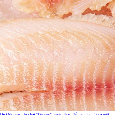
De-Odorase – từ chai “Deoray” huyền thoại đến tên gọi của cả một