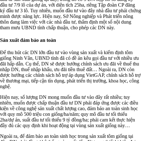
đầu tư 7/9 lô của dự án, với diện tích 25ha, riêng Tập đoàn CP đăng
ký đầu tư 3 lô. Tuy nhiên, muốn đầu tư vào đây nhà đầu tư phải chứng
minh được năng lực. Hiện nay, Sở Nông nghiệp và Phát triển nông
thôn đang làm việc với các nhà đầu tư, thẩm định một số nội dung
tham mưu UBND tỉnh chấp thuận, cho phép các DN này.
Sản xuất đảm bảo an toàn
Để thu hút các DN lớn đầu tư vào vùng sản xuất và kiểm định tôm
giống Ninh Vân, UBND tỉnh đã có đề án kêu gọi đầu tư với nhiều ưu
đãi hấp dẫn. Cụ thể, DN sẽ được hưởng chính sách ưu đãi về thuế thu
nhập DN, thuế nhập khẩu, ưu đãi tiền thuê đất… Ngoài ra, DN còn
được hưởng các chính sách hỗ trợ áp dụng VietGAP, chính sách hỗ trợ
về thương mại, tiếp cận tín dụng, phát triển thị trường, khoa học, công
nghệ.
Hiện nay, số lượng DN mong muốn đầu tư vào đây rất nhiều; tuy
nhiên, muốn được chấp thuận đầu tư DN phải đáp ứng được các điều
kiện về công nghệ sản xuất chất lượng cao, đảm bảo an toàn sinh học
với quy mô 500 triệu con giống/ha/năm; quy mô đầu tư tối thiểu
2ha/dự án, suất đầu tư tối thiểu 9 tỷ đồng/ha; phải cam kết thực hiện
đầy đủ các quy định khi hoạt động tại vùng sản xuất giống này…
Ngoài ra, để đảm bảo an toàn sinh học trong sản xuất tôm giống tại