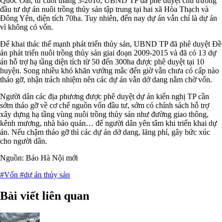
Quốc Oai, từ cuối tháng 3-2010, UBND TP đã phê duyệt chủ trương
đầu tư dự án nuôi trồng thủy sản tập trung tại hai xã Hòa Thạch và
Đông Yên, diện tích 70ha. Tuy nhiên, đến nay dự án vẫn chỉ là dự án
vì không có vốn.
Để khai thác thế mạnh phát triển thủy sản, UBND TP đã phê duyệt Đề
án phát triển nuôi trồng thủy sản giai đoạn 2009-2015 và đã có 13 dự
án hỗ trợ hạ tầng diện tích từ 50 đến 300ha được phê duyệt tại 10
huyện. Song nhiều khó khăn vướng mắc đến giờ vẫn chưa có cấp nào
tháo gỡ, nhận trách nhiệm nên các dự án vẫn dở dang nằm chờ vốn.
Người dân các địa phương được phê duyệt dự án kiến nghị TP cần
sớm tháo gỡ về cơ chế nguồn vốn đầu tư, sớm có chính sách hỗ trợ
xây dựng hạ tầng vùng nuôi trồng thủy sản như đường giao thông,
kênh mương, nhà bảo quản… để người dân yên tâm khi triển khai dự
án. Nếu chậm tháo gỡ thì các dự án dở dang, lãng phí, gây bức xúc
cho người dân.
Nguồn: Báo Hà Nội mới
#Vốn
#dự án thủy sản
Bài viết liên quan