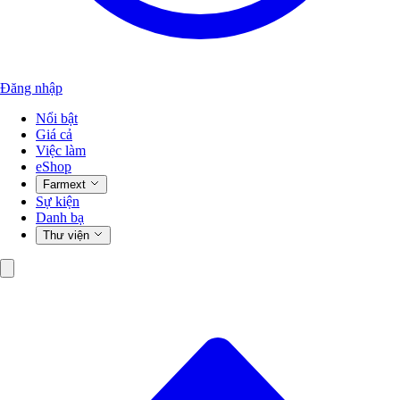
Đăng nhập
Nổi bật
Giá cả
Việc làm
eShop
Farmext
Sự kiện
Danh bạ
Thư viện