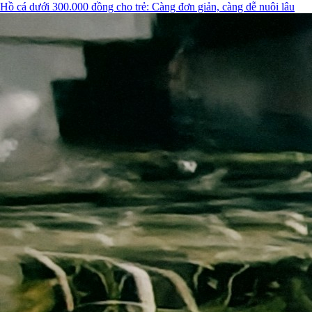
Hồ cá dưới 300.000 đồng cho trẻ: Càng đơn giản, càng dễ nuôi lâu