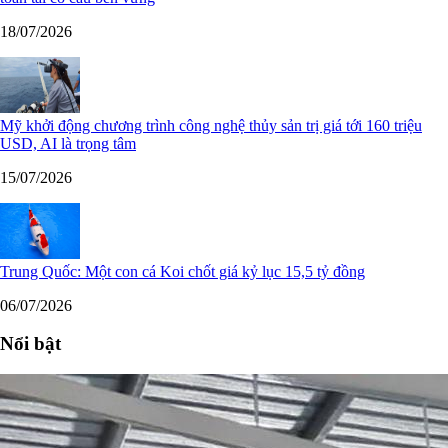
18/07/2026
Mỹ khởi động chương trình công nghệ thủy sản trị giá tới 160 triệu
USD, AI là trọng tâm
15/07/2026
Trung Quốc: Một con cá Koi chốt giá kỷ lục 15,5 tỷ đồng
06/07/2026
Nổi bật