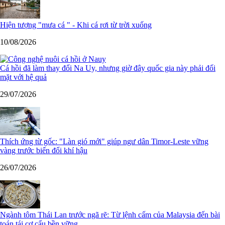
Hiện tượng "mưa cá " - Khi cá rơi từ trời xuống
10/08/2026
Cá hồi đã làm thay đổi Na Uy, nhưng giờ đây quốc gia này phải đối
mặt với hệ quả
29/07/2026
Thích ứng từ gốc: "Làn gió mới" giúp ngư dân Timor-Leste vững
vàng trước biến đổi khí hậu
26/07/2026
Ngành tôm Thái Lan trước ngã rẽ: Từ lệnh cấm của Malaysia đến bài
toán tái cơ cấu bền vững