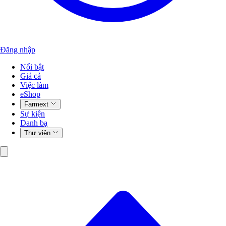
Đăng nhập
Nổi bật
Giá cả
Việc làm
eShop
Farmext
Sự kiện
Danh bạ
Thư viện