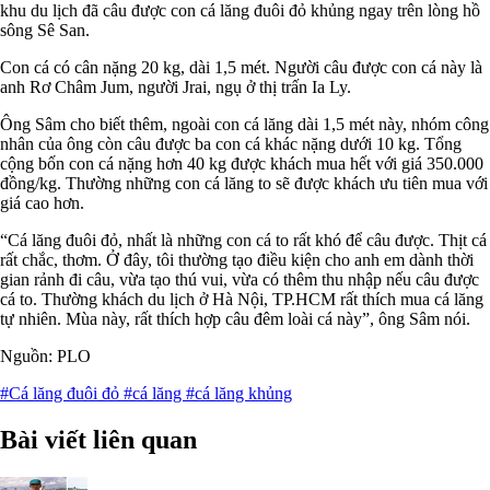
khu du lịch đã câu được con cá lăng đuôi đỏ khủng ngay trên lòng hồ
sông Sê San.
Con cá có cân nặng 20 kg, dài 1,5 mét. Người câu được con cá này là
anh Rơ Châm Jum, người Jrai, ngụ ở thị trấn Ia Ly.
Ông Sâm cho biết thêm, ngoài con cá lăng dài 1,5 mét này, nhóm công
nhân của ông còn câu được ba con cá khác nặng dưới 10 kg. Tổng
cộng bốn con cá nặng hơn 40 kg được khách mua hết với giá 350.000
đồng/kg. Thường những con cá lăng to sẽ được khách ưu tiên mua với
giá cao hơn.
“Cá lăng đuôi đỏ, nhất là những con cá to rất khó để câu được. Thịt cá
rất chắc, thơm. Ở đây, tôi thường tạo điều kiện cho anh em dành thời
gian rảnh đi câu, vừa tạo thú vui, vừa có thêm thu nhập nếu câu được
cá to. Thường khách du lịch ở Hà Nội, TP.HCM rất thích mua cá lăng
tự nhiên. Mùa này, rất thích hợp câu đêm loài cá này”, ông Sâm nói.
Nguồn: PLO
#Cá lăng đuôi đỏ
#cá lăng
#cá lăng khủng
Bài viết liên quan