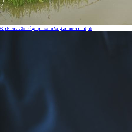
Độ kiềm: Chỉ số giúp môi trường ao nuôi ổn định