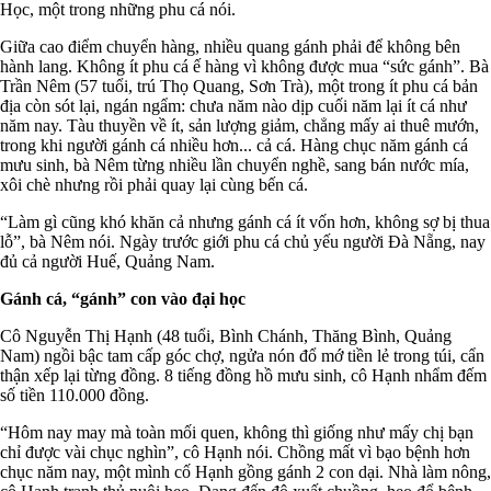
Học, một trong những phu cá nói.
Giữa cao điểm chuyển hàng, nhiều quang gánh phải để không bên
hành lang. Không ít phu cá ế hàng vì không được mua “sức gánh”. Bà
Trần Nêm (57 tuổi, trú Thọ Quang, Sơn Trà), một trong ít phu cá bản
địa còn sót lại, ngán ngẩm: chưa năm nào dịp cuối năm lại ít cá như
năm nay. Tàu thuyền về ít, sản lượng giảm, chẳng mấy ai thuê mướn,
trong khi người gánh cá nhiều hơn... cả cá. Hàng chục năm gánh cá
mưu sinh, bà Nêm từng nhiều lần chuyển nghề, sang bán nước mía,
xôi chè nhưng rồi phải quay lại cùng bến cá.
“Làm gì cũng khó khăn cả nhưng gánh cá ít vốn hơn, không sợ bị thua
lỗ”, bà Nêm nói. Ngày trước giới phu cá chủ yếu người Đà Nẵng, nay
đủ cả người Huế, Quảng Nam.
Gánh cá, “gánh” con vào đại học
Cô Nguyễn Thị Hạnh (48 tuổi, Bình Chánh, Thăng Bình, Quảng
Nam) ngồi bậc tam cấp góc chợ, ngửa nón đổ mớ tiền lẻ trong túi, cẩn
thận xếp lại từng đồng. 8 tiếng đồng hồ mưu sinh, cô Hạnh nhẩm đếm
số tiền 110.000 đồng.
“Hôm nay may mà toàn mối quen, không thì giống như mấy chị bạn
chỉ được vài chục nghìn”, cô Hạnh nói. Chồng mất vì bạo bệnh hơn
chục năm nay, một mình cố Hạnh gồng gánh 2 con dại. Nhà làm nông,