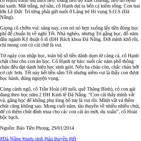
cô Hạnh tranh thủ nuôi heo. Đang đến độ xuất chuồng, heo đổ bệnh
tai xanh. Mất trắng, nợ nần, cô Hạnh dạt ra bến cá kiếm sống. Con trai
lớn Lê Đức Trí từng phải gửi nuôi ở Làng trẻ Hi vọng S.O.S (Đà
Nẵng).
Giọng cô chớm vui: sáng nay, con nó nó hẹn xuống lấy tiền đóng học
phí để chuẩn bị về nghỉ Tết. Nhà nghèo, nhưng Trí gắng học, đỗ năm
đầu ngành Kỹ thuật ô tô (ĐH Bách khoa Đà Nẵng. Đời mình khổ rồi,
chỉ mong con có cái chữ là vui.
Từ ngày con nhập học, toàn bộ số tiền dành dụm từ cảng cá, cô Hạnh
chắt chiu cho con ăn học. Cô Hạnh tự hào: suốt các năm phổ thông
cháu đều đạt danh hiệu học sinh giỏi. Nếu ba cháu còn, chắc cháu bớt
cơ cực hơn. Tết này hết tiền sắm Tết nhưng niềm vui là thấy con được
học hành, đúng nguyện vọng.
Cùng cảnh ngộ, cô Trần Hoài (49 tuổi, quê Thăng Bình), có con gái
đang theo học năm 2 ĐH Kinh tế Đà Nẵng. “Con cái thấy mình vất
vả, gắng học để không phụ lòng bố mẹ là vui rồi. Mình vất vả thêm
chút cũng không sao. Mong cuối năm, tàu thuyền về nhiều nhiều chút,
để có thêm chút đỉnh mua cho các con cái áo mới, du xuân”, cô Hoài
bộc bạch.
Nguồn: Báo Tiền Phong, 29/01/2014
#Đà Nẵng
#mưu sinh
#tàu thuyền
#tết