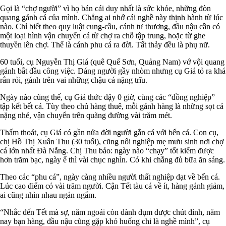
Gọi là “chợ người” vì họ bán cái duy nhất là sức khỏe, những đòn
quang gánh cá của mình. Chẳng ai nhớ cái nghề này thịnh hành từ lúc
nào. Chỉ biết theo quy luật cung-cầu, cánh tư thương, đầu nậu cần có
một loại hình vận chuyển cá từ chợ ra chỗ tập trung, hoặc từ ghe
thuyền lên chợ. Thế là cánh phu cá ra đời. Tất thảy đều là phụ nữ.
60 tuổi, cụ Nguyễn Thị Giá (quê Quế Sơn, Quảng Nam) vớ vội quang
gánh bắt đầu công việc. Dáng người gầy nhòm nhưng cụ Giá tỏ ra khá
rắn rỏi, gánh trên vai những chậu cá nặng trĩu.
Ngày nào cũng thế, cụ Giá thức dậy 0 giờ, cùng các “đồng nghiệp”
tập kết bết cá. Tùy theo chủ hàng thuê, mỗi gánh hàng là những sọt cá
nặng nhé, vận chuyển trên quãng đường vài trăm mét.
Thấm thoát, cụ Giá có gần nửa đời người gắn cá với bến cá. Con cụ,
chị Hồ Thị Xuân Thu (30 tuổi), cũng nối nghiệp mẹ mưu sinh nơi chợ
cá lớn nhất Đà Nẵng. Chị Thu bảo: ngày nào “chạy” tốt kiếm được
hơn trăm bạc, ngày ế thì vài chục nghìn. Có khi chẳng đủ bữa ăn sáng.
Theo các “phu cá”, ngày càng nhiều người thất nghiệp dạt về bến cá.
Lúc cao điểm có vài trăm người. Cận Tết tàu cá về ít, hàng gánh giảm,
ai cũng nhìn nhau ngán ngẩm.
“Nhắc đến Tết mà sợ, năm ngoái còn dành dụm được chút đỉnh, năm
nay bạn hàng, đầu nậu cũng gặp khó huống chi là nghề mình”, cụ