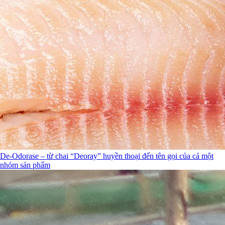
De-Odorase – từ chai “Deoray” huyền thoại đến tên gọi của cả một
nhóm sản phẩm