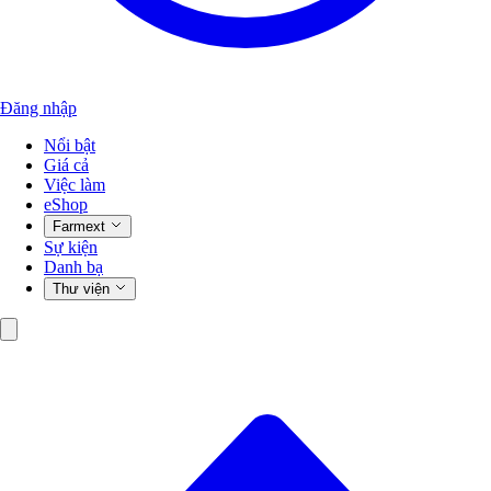
Đăng nhập
Nổi bật
Giá cả
Việc làm
eShop
Farmext
Sự kiện
Danh bạ
Thư viện