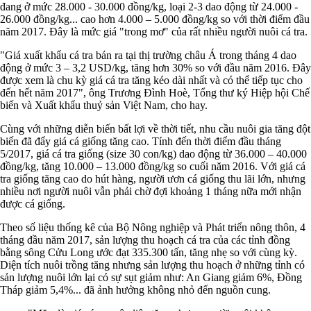
đang ở mức 28.000 - 30.000 đồng/kg, loại 2-3 dao động từ 24.000 -
26.000 đồng/kg... cao hơn 4.000 – 5.000 đồng/kg so với thời điểm đầu
năm 2017. Đây là mức giá "trong mơ" của rất nhiều người nuôi cá tra.
"Giá xuất khẩu cá tra bán ra tại thị trường châu Á trong tháng 4 dao
động ở mức 3 – 3,2 USD/kg, tăng hơn 30% so với đầu năm 2016. Đây
được xem là chu kỳ giá cá tra tăng kéo dài nhất và có thể tiếp tục cho
đến hết năm 2017", ông Trương Đình Hoè, Tổng thư ký Hiệp hội Chế
biến và Xuất khẩu thuỷ sản Việt Nam, cho hay.
Cùng với những diễn biến bất lợi về thời tiết, nhu cầu nuôi gia tăng đột
biến đã đẩy giá cá giống tăng cao. Tính đến thời điểm đầu tháng
5/2017, giá cá tra giống (size 30 con/kg) dao động từ 36.000 – 40.000
đồng/kg, tăng 10.000 – 13.000 đồng/kg so cuối năm 2016. Với giá cá
tra giống tăng cao do hút hàng, người ươn cá giống thu lãi lớn, nhưng
nhiều nơi người nuôi vẫn phải chờ đợi khoảng 1 tháng nữa mới nhận
được cá giống.
Theo số liệu thống kê của Bộ Nông nghiệp và Phát triển nông thôn, 4
tháng đầu năm 2017, sản lượng thu hoạch cá tra của các tỉnh đồng
bằng sông Cửu Long ước đạt 335.300 tấn, tăng nhẹ so với cùng kỳ.
Diện tích nuôi trồng tăng nhưng sản lượng thu hoạch ở những tỉnh có
sản lượng nuôi lớn lại có sự sụt giảm như: An Giang giảm 6%, Đồng
Tháp giảm 5,4%... đã ảnh hưởng không nhỏ đến nguồn cung.