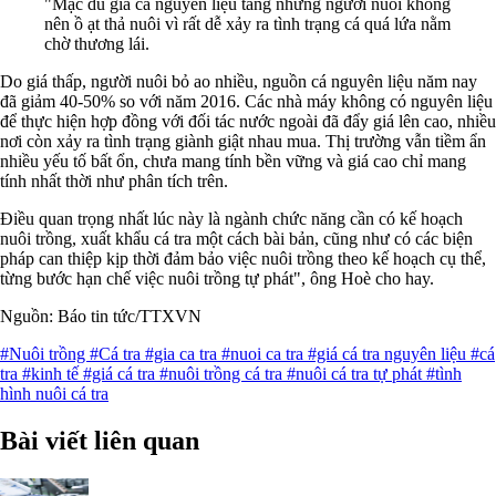
"Mặc dù giá cá nguyên liệu tăng nhưng người nuôi không
nên ồ ạt thả nuôi vì rất dễ xảy ra tình trạng cá quá lứa nằm
chờ thương lái.
Do giá thấp, người nuôi bỏ ao nhiều, nguồn cá nguyên liệu năm nay
đã giảm 40-50% so với năm 2016. Các nhà máy không có nguyên liệu
để thực hiện hợp đồng với đối tác nước ngoài đã đẩy giá lên cao, nhiều
nơi còn xảy ra tình trạng giành giật nhau mua. Thị trường vẫn tiềm ẩn
nhiều yếu tố bất ổn, chưa mang tính bền vững và giá cao chỉ mang
tính nhất thời như phân tích trên.
Điều quan trọng nhất lúc này là ngành chức năng cần có kế hoạch
nuôi trồng, xuất khẩu cá tra một cách bài bản, cũng như có các biện
pháp can thiệp kịp thời đảm bảo việc nuôi trồng theo kế hoạch cụ thể,
từng bước hạn chế việc nuôi trồng tự phát", ông Hoè cho hay.
Nguồn: Báo tin tức/TTXVN
#Nuôi trồng
#Cá tra
#gia ca tra
#nuoi ca tra
#giá cá tra nguyên liệu
#cá
tra
#kinh tế
#giá cá tra
#nuôi trồng cá tra
#nuôi cá tra tự phát
#tình
hình nuôi cá tra
Bài viết liên quan