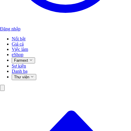
Đăng nhập
Nổi bật
Giá cả
Việc làm
eShop
Farmext
Sự kiện
Danh bạ
Thư viện