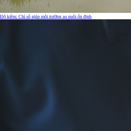
Độ kiềm: Chỉ số giúp môi trường ao nuôi ổn định