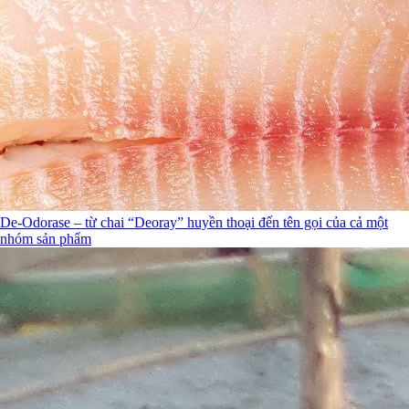
De-Odorase – từ chai “Deoray” huyền thoại đến tên gọi của cả một
nhóm sản phẩm