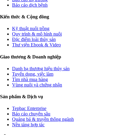
Báo cáo dịch bệnh
Kiến thức & Cộng đồng
Kỹ thuật nuôi trồng
Quy trình & mô hình nuôi
Đặc điểm loài thủy sản
Thư viện Ebook & Video
Giao thương & Doanh nghiệp
Danh bạ thương hiệu thủy sản
Tuyển dụng, việc làm
Tìm nhà mua hàng
Vùng nuôi và chứng nhận
Sản phẩm & Dịch vụ
Tepbac Enterprise
Báo cáo chuyên sâu
Quảng bá & truyền thông ngành
Nền tảng hợp tác