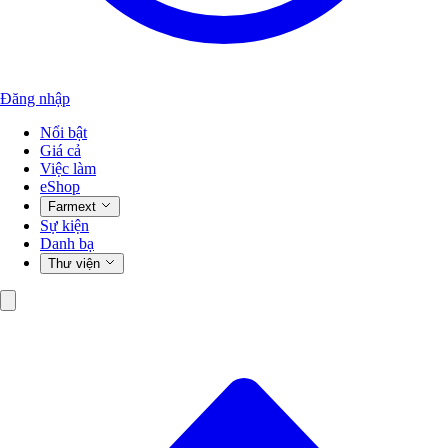
Đăng nhập
Nổi bật
Giá cả
Việc làm
eShop
Farmext
Sự kiện
Danh bạ
Thư viện