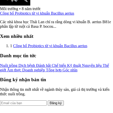
Môi trường
•
8 năm trước
Công bố Probiotics từ vi khuẩn Bacillus aerius
Các nhà khoa học Thái Lan chỉ ra rắng dòng vi khuẩn B. aerius B81e
phân lập từ ruột cá Basa P. bocou...
Xem nhiều nhất
1
Công bố Probiotics từ vi khuẩn Bacillus aerius
Danh mục tin tức
Nuôi trồng
Dịch bệnh
Đánh bắt
Chế biến
Kỹ thuật
Nguyên liệu
Thế
giới
Ẩm thực
Doanh nghiệp
Tổng hợp
Góc nhìn
Đăng ký nhận bản tin
Nhận thông tin mới nhất về ngành thủy sản, giá cả thị trường và kiến
thức nuôi trồng.
Đăng ký