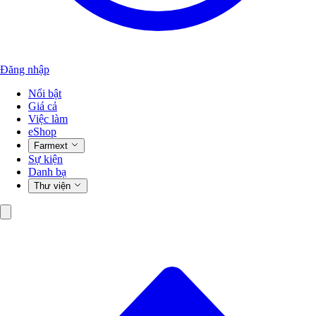
Đăng nhập
Nổi bật
Giá cả
Việc làm
eShop
Farmext
Sự kiện
Danh bạ
Thư viện