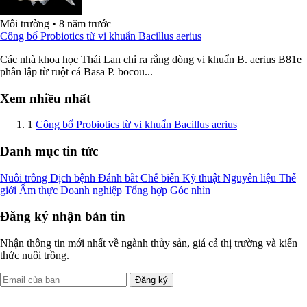
Môi trường
•
8 năm trước
Công bố Probiotics từ vi khuẩn Bacillus aerius
Các nhà khoa học Thái Lan chỉ ra rắng dòng vi khuẩn B. aerius B81e
phân lập từ ruột cá Basa P. bocou...
Xem nhiều nhất
1
Công bố Probiotics từ vi khuẩn Bacillus aerius
Danh mục tin tức
Nuôi trồng
Dịch bệnh
Đánh bắt
Chế biến
Kỹ thuật
Nguyên liệu
Thế
giới
Ẩm thực
Doanh nghiệp
Tổng hợp
Góc nhìn
Đăng ký nhận bản tin
Nhận thông tin mới nhất về ngành thủy sản, giá cả thị trường và kiến
thức nuôi trồng.
Đăng ký