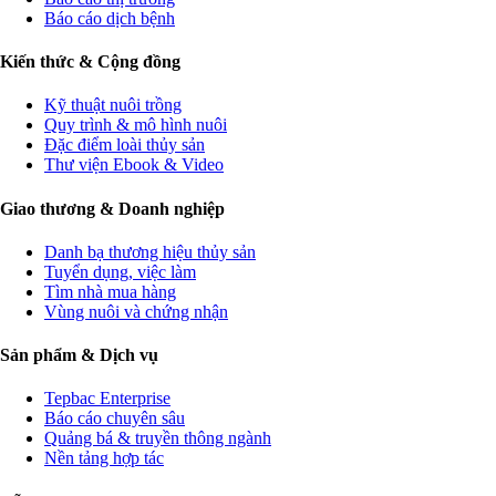
Báo cáo dịch bệnh
Kiến thức & Cộng đồng
Kỹ thuật nuôi trồng
Quy trình & mô hình nuôi
Đặc điểm loài thủy sản
Thư viện Ebook & Video
Giao thương & Doanh nghiệp
Danh bạ thương hiệu thủy sản
Tuyển dụng, việc làm
Tìm nhà mua hàng
Vùng nuôi và chứng nhận
Sản phẩm & Dịch vụ
Tepbac Enterprise
Báo cáo chuyên sâu
Quảng bá & truyền thông ngành
Nền tảng hợp tác