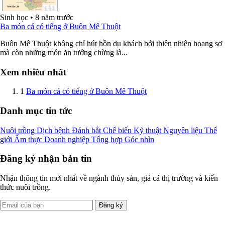
Sinh học
•
8 năm trước
Ba món cá có tiếng ở Buôn Mê Thuột
Buôn Mê Thuột không chỉ hút hồn du khách bởi thiên nhiên hoang sơ
mà còn những món ăn tưởng chừng là...
Xem nhiều nhất
1
Ba món cá có tiếng ở Buôn Mê Thuột
Danh mục tin tức
Nuôi trồng
Dịch bệnh
Đánh bắt
Chế biến
Kỹ thuật
Nguyên liệu
Thế
giới
Ẩm thực
Doanh nghiệp
Tổng hợp
Góc nhìn
Đăng ký nhận bản tin
Nhận thông tin mới nhất về ngành thủy sản, giá cả thị trường và kiến
thức nuôi trồng.
Đăng ký