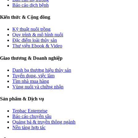
Báo cáo dịch bệnh
Kiến thức & Cộng đồng
Kỹ thuật nuôi trồng
Quy trình & mô hình nuôi
Đặc điểm loài thủy sản
Thư viện Ebook & Video
Giao thương & Doanh nghiệp
Danh bạ thương hiệu thủy sản
Tuyển dụng, việc làm
Tìm nhà mua hàng
Vùng nuôi và chứng nhận
Sản phẩm & Dịch vụ
Tepbac Enterprise
Báo cáo chuyên sâu
Quảng bá & truyền thông ngành
Nền tảng hợp tác