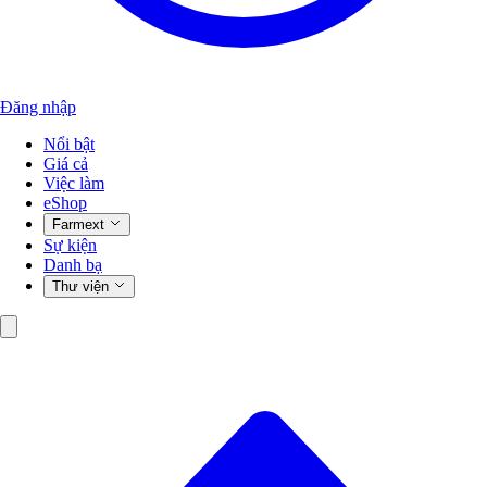
Đăng nhập
Nổi bật
Giá cả
Việc làm
eShop
Farmext
Sự kiện
Danh bạ
Thư viện