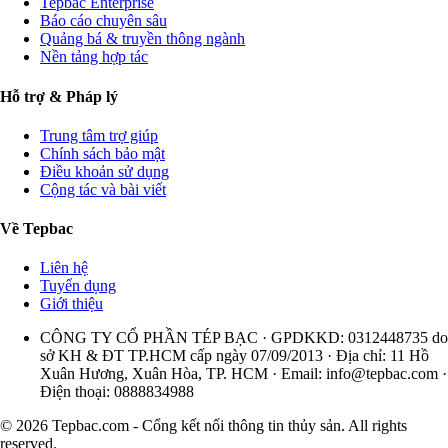
Tepbac Enterprise
Báo cáo chuyên sâu
Quảng bá & truyền thông ngành
Nền tảng hợp tác
Hỗ trợ & Pháp lý
Trung tâm trợ giúp
Chính sách bảo mật
Điều khoản sử dụng
Cộng tác và bài viết
Về Tepbac
Liên hệ
Tuyển dụng
Giới thiệu
CÔNG TY CỔ PHẦN TÉP BẠC · GPDKKD: 0312448735 do
sở KH & ĐT TP.HCM cấp ngày 07/09/2013 · Địa chỉ: 11 Hồ
Xuân Hương, Xuân Hòa, TP. HCM · Email:
info@tepbac.com
·
Điện thoại: 0888834988
© 2026 Tepbac.com - Cổng kết nối thông tin thủy sản. All rights
reserved.