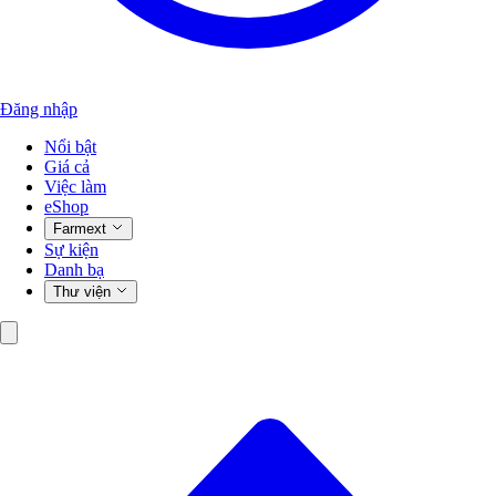
Đăng nhập
Nổi bật
Giá cả
Việc làm
eShop
Farmext
Sự kiện
Danh bạ
Thư viện