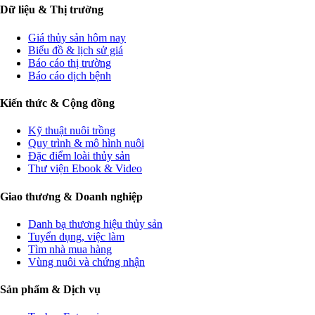
Dữ liệu & Thị trường
Giá thủy sản hôm nay
Biểu đồ & lịch sử giá
Báo cáo thị trường
Báo cáo dịch bệnh
Kiến thức & Cộng đồng
Kỹ thuật nuôi trồng
Quy trình & mô hình nuôi
Đặc điểm loài thủy sản
Thư viện Ebook & Video
Giao thương & Doanh nghiệp
Danh bạ thương hiệu thủy sản
Tuyển dụng, việc làm
Tìm nhà mua hàng
Vùng nuôi và chứng nhận
Sản phẩm & Dịch vụ