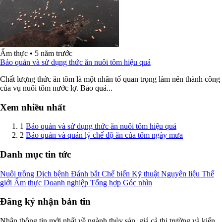
Ẩm thực
•
5 năm trước
Bảo quản và sử dụng thức ăn nuôi tôm hiệu quả
Chất lượng thức ăn tôm là một nhân tố quan trọng làm nên thành công
của vụ nuôi tôm nước lợ. Bảo quả...
Xem nhiều nhất
1
Bảo quản và sử dụng thức ăn nuôi tôm hiệu quả
2
Bảo quản và quản lý chế độ ăn của tôm ngày mưa
Danh mục tin tức
Nuôi trồng
Dịch bệnh
Đánh bắt
Chế biến
Kỹ thuật
Nguyên liệu
Thế
giới
Ẩm thực
Doanh nghiệp
Tổng hợp
Góc nhìn
Đăng ký nhận bản tin
Nhận thông tin mới nhất về ngành thủy sản, giá cả thị trường và kiến